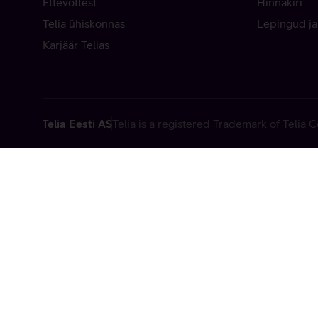
Ettevõttest
Hinnakiri
Telia ühiskonnas
Lepingud ja
Karjäär Telias
Telia Eesti AS
Telia is a registered Trademark of Telia
Vabandame, t