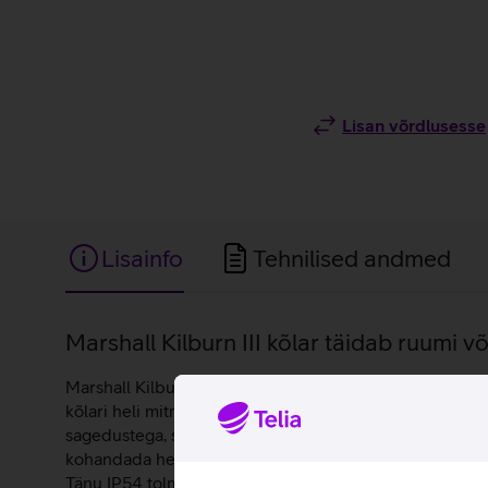
Lisan võrdlusesse
Lisainfo
Tehnilised andmed
Lisainfo
Marshall Kilburn III kõlar täidab ruumi v
Marshall Kilburn III on 50 W koguvõimsusega stiilne ja
kõlari heli mitmes suunas, pakkudes seeläbi 360° ruumi
sagedustega, sõltumata kõlari asukohast. Kõlari pealis
kohandada heli vastavalt oma maitsele. Üle 50 tunni m
Tänu IP54 tolmu- pritsmekindlale disainile on kõlar vas