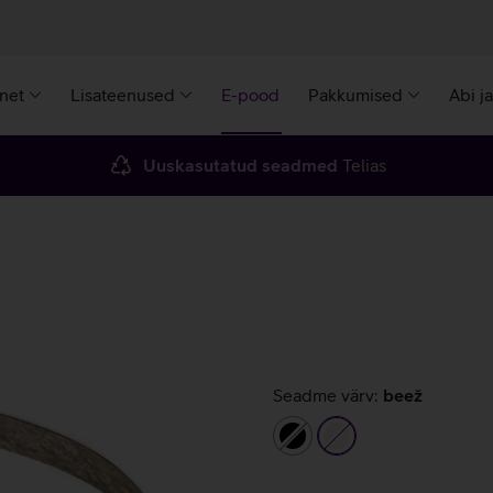
rnet
Lisateenused
E-pood
Pakkumised
Abi j
Uuskasutatud seadmed
Telias
Seadme värv:
beež
must
beež