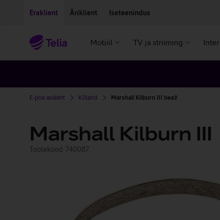
Liigu edasi põhisisu juurde
Ligipääsetavus
Eraklient
Äriklient
Iseteenindus
Mobiil
TV ja striiming
Inte
E-poe avaleht
Kõlarid
Marshall Kilburn III beež
Marshall Kilburn III
Tootekood: 740087