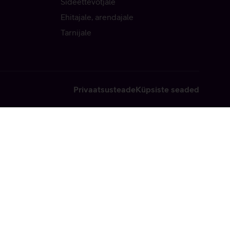
Sideettevõtjale
Ehitajale, arendajale
Tarnijale
Privaatsusteade
Küpsiste seaded