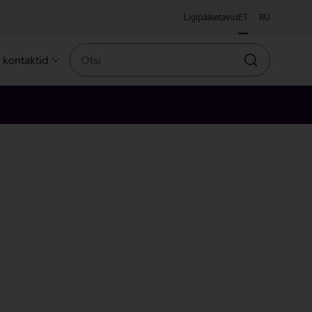
Ligipääsetavus
ET
RU
Otsi
a kontaktid
Otsin