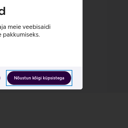
d
aja meie veebisaidi
se pakkumiseks.
Nõustun kõigi küpsistega