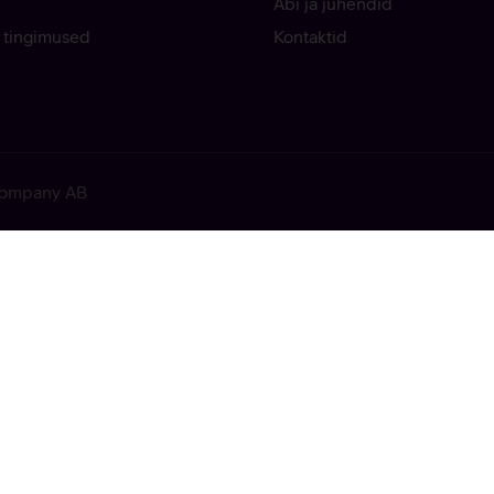
Abi ja juhendid
 tingimused
Kontaktid
 Company AB
ekkis