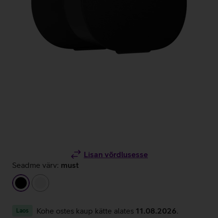
Lisan võrdlusesse
Seadme värv:
must
must
valge
Kohe ostes kaup kätte alates
11.08.2026
.
Laos