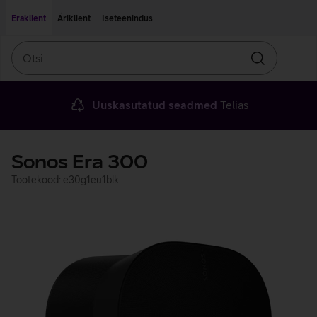
Liigu edasi põhisisu juurde
Ligipääsetavus
Eraklient
Äriklient
Iseteenindus
Otsi
Otsin
Uuskasutatud seadmed
Telias
Sonos Era 300
Tootekood: e30g1eu1blk