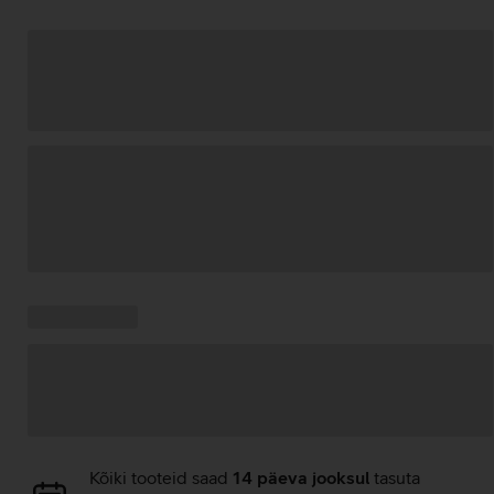
Andmete
laadimine
Kampaania
Andmete
pakkumised:
laadimine
Andmete
Kõiki tooteid saad
14 päeva jooksul
tasuta