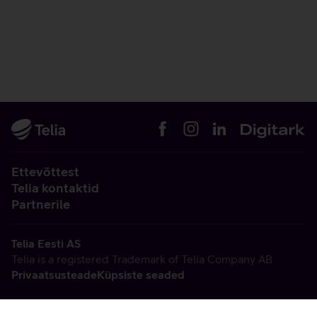
Ettevõttest
Telia kontaktid
Partnerile
Telia Eesti AS
Telia is a registered Trademark of Telia Company AB
Privaatsusteade
Küpsiste seaded