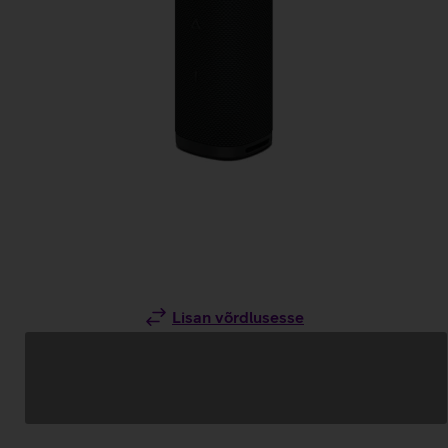
Lisan võrdlusesse
Andmete