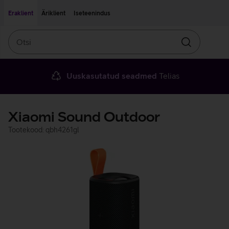
Liigu edasi põhisisu juurde
Ligipääsetavus
Eraklient
Äriklient
Iseteenindus
Otsi
Otsin
Uuskasutatud seadmed
Telias
Xiaomi Sound Outdoor
Tootekood: qbh4261gl