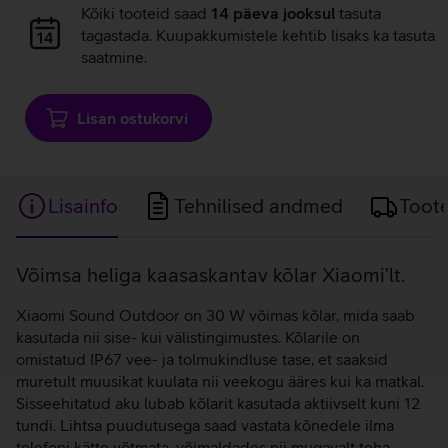
laadimine
Andmete
Kõiki tooteid saad
14 päeva jooksul
tasuta
laadimine
tagastada. Kuupakkumistele kehtib lisaks ka tasuta
saatmine.
Lisan ostukorvi
Lisainfo
Tehnilised andmed
Toot
Lisainfo
Võimsa heliga kaasaskantav kõlar Xiaomi’lt.
Xiaomi Sound Outdoor on 30 W võimas kõlar, mida saab
kasutada nii sise- kui välistingimustes. Kõlarile on
omistatud IP67 vee- ja tolmukindluse tase, et saaksid
muretult muusikat kuulata nii veekogu ääres kui ka matkal.
Sisseehitatud aku lubab kõlarit kasutada aktiivselt kuni 12
tundi. Lihtsa puudutusega saad vastata kõnedele ilma
telefoni kätte võtmata, võimaldades nii mugavalt teha