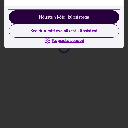
Tutvu kõlari Xiaomi Sound Outdoor omaduste ja
kasutusviisidega tootja kodulehel
Nõustun kõigi küpsistega
Keeldun mittevajalikest küpsistest
Küpsiste seaded