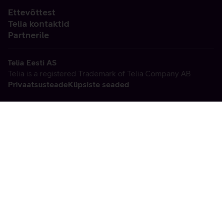
Ettevõttest
Telia kontaktid
Partnerile
Telia Eesti AS
Telia is a registered Trademark of Telia Company AB
Privaatsusteade
Küpsiste seaded