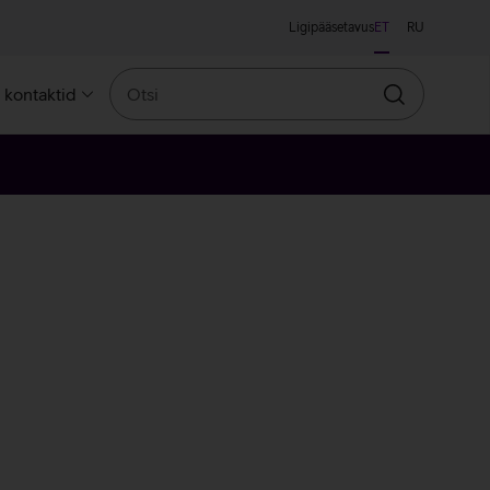
Ligipääsetavus
ET
RU
Otsi
a kontaktid
Otsin
lge