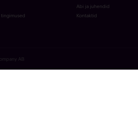
Abi ja juhendid
 tingimused
Kontaktid
 Company AB