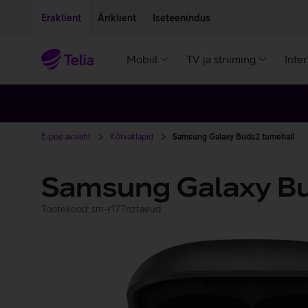
Liigu edasi põhisisu juurde
Ligipääsetavus
Eraklient
Äriklient
Iseteenindus
Mobiil
TV ja striiming
Inte
E-poe avaleht
Kõrvaklapid
Samsung Galaxy Buds2 tumehall
Samsung Galaxy B
Tootekood: sm-r177nztaeud