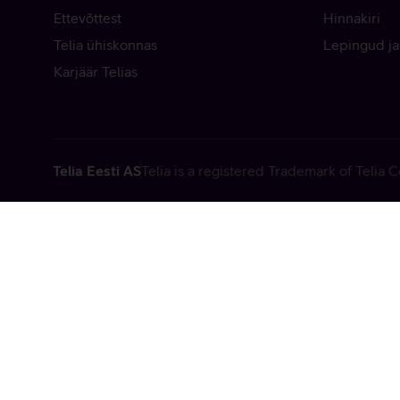
Ettevõttest
Hinnakiri
Telia ühiskonnas
Lepingud ja
Karjäär Telias
Telia Eesti AS
Telia is a registered Trademark of Telia