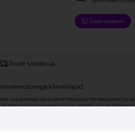
kehtib lisaks ka tasu
Lisan ostukorvi
Toote saadavus
 mürasummutusega kõrvaklapid.
le, kes soovivad olla pidevalt liikumises. Kõrvaklappidel on sel
sad juhtnupud ja kompaktne suurus, mistõttu on nad tõeliseks ka
helikvaliteedi kõikide situatsioonide jaoks. Klappide kompak
 98%.