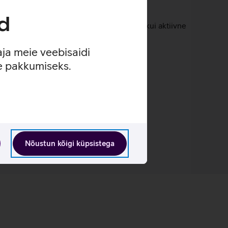
d
. 7-tunnine aku kestvus on tagatud siis, kui aktiivne
aja meie veebisaidi
 RAMi.
se pakkumiseks.
Nõustun kõigi küpsistega