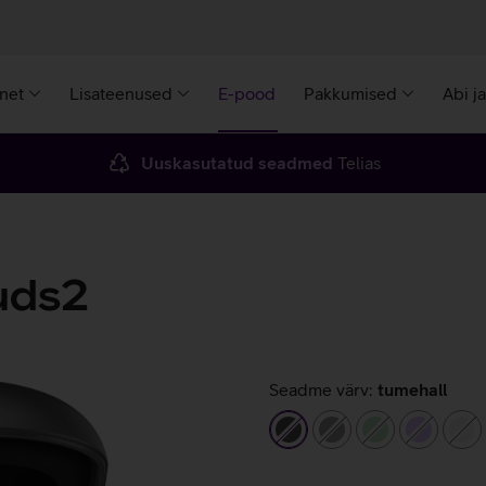
rnet
Lisateenused
E-pood
Pakkumised
Abi j
Uuskasutatud seadmed
Telias
uds2
Seadme värv:
tumehall
tumehall
hall
heleroheline
helelilla
va