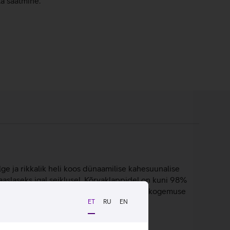
ta saatmine.
ge ja rikkalik heli koos dünaamilise kahesuunalise
aslaseks igal seiklusel. Kõrvaklappidel on kuni 98%
tne suurus ja kaal tagavad mugava kandmiskogemuse
ET
RU
EN