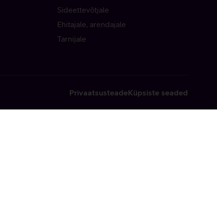
Sideettevõtjale
Ehitajale, arendajale
Tarnijale
Privaatsusteade
Küpsiste seaded