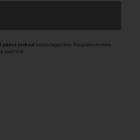
4 päeva jooksul
tasuta tagastada. Kuupakkumistele
ta saatmine.