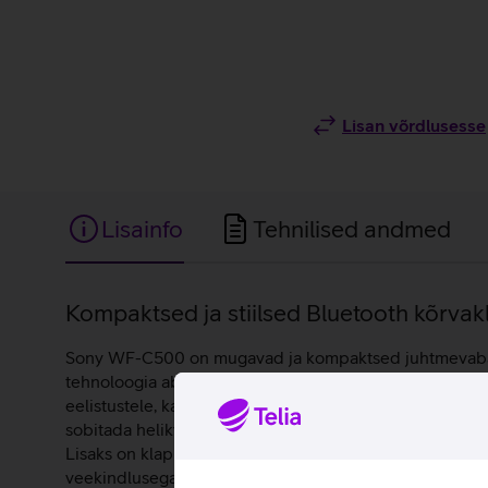
Lisan võrdlusesse
Lisainfo
Tehnilised andmed
Lisainfo
Kompaktsed ja stiilsed Bluetooth kõrvak
Sony WF-C500 on mugavad ja kompaktsed juhtmevabad B
tehnoloogia abil taastatakse kõrgsagedusheli, mistõt
eelistustele, kasutades selleks Sony Headphones Conne
sobitada helikvaliteet kuulatava muusikažanriga kokku.
Lisaks on klappidel integreeritud mikrofon, mis aitab m
veekindlusega, mistõttu saab neid kasutada vihmasajus k