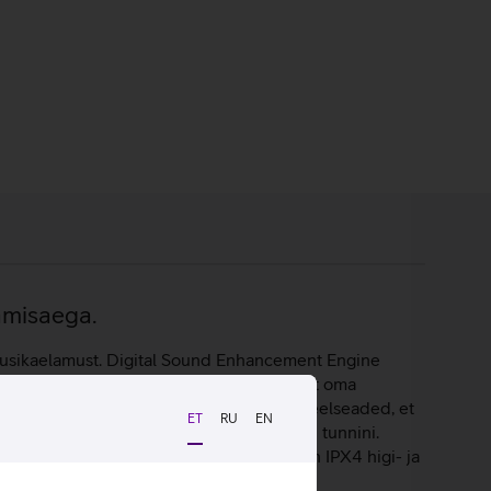
amisaega.
usikaelamust. Digital Sound Enhancement Engine
aklappidega saab kohandada heli vastavalt oma
nevate eelseadete hulgast või luua oma eelseaded, et
ET
RU
EN
 laadimiskarbi abil pikendada tervelt 20 tunnini.
Assistanti häälassistenti. Kõrvaklapid on IPX4 higi- ja