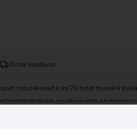
Toote saadavus
lapid, mis pakuvad kuni 20 tundi muusika kuul
luetooth kõrvaklapid, mis pakuvad selget ja kvaliteetset mu
tu saad nautida klappidega autentsemat kuulamiskogemust. Kõrv
cti rakenduses olevat Connect EQ funktsioone. Valida saab eri
 Kõrvaklappidel on kuni 10-tunnine aku kestvus, mida on võimalik
ugavalt teha käed-vabad kõnesid ning kasutada Alexa või Google 
ui ka intensiivse treeningu ajal.