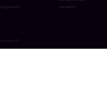
 tingimused
Kontaktid
 Company AB
ekkis