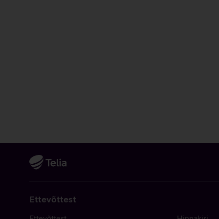
Ettevõttest
Ettevõttest
Hinnakiri