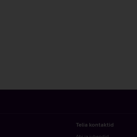
Telia kontaktid
Abi ja juhendid