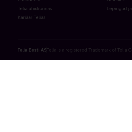
Telia ühiskonnas
Lepingud ja
Karjäär Telias
Telia Eesti AS
Telia is a registered Trademark of Telia
Vabandame, t