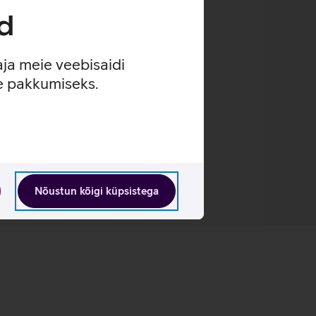
d
uulamist.
is.
aja meie veebisaidi
se pakkumiseks.
Nõustun kõigi küpsistega