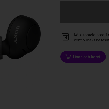
Andmete
laadimine
Andmete
Kõiki tooteid saad
1
laadimine
kehtib lisaks ka tasu
Lisan ostukorvi