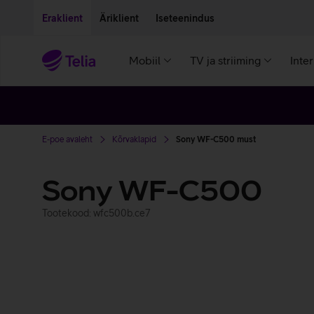
Liigu edasi põhisisu juurde
Ligipääsetavus
Eraklient
Äriklient
Iseteenindus
Mobiil
TV ja striiming
Inte
E-poe avaleht
Kõrvaklapid
Sony WF-C500 must
Sony WF-C500
Tootekood: wfc500b.ce7