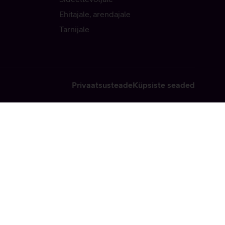
Ehitajale, arendajale
Tarnijale
Privaatsusteade
Küpsiste seaded