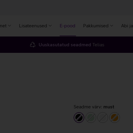
rnet
Lisateenused
E-pood
Pakkumised
Abi j
Uuskasutatud seadmed
Telias
Seadme värv:
must
must
heleroheline
valge
oranž