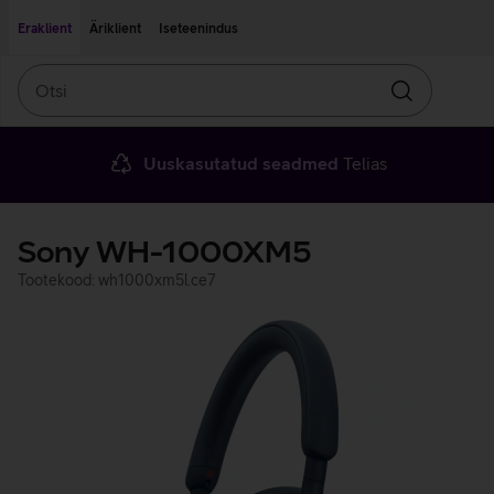
Liigu edasi põhisisu juurde
Ligipääsetavus
Eraklient
Äriklient
Iseteenindus
Otsi
Otsin
Uuskasutatud seadmed
Telias
Sony WH-1000XM5
Tootekood: wh1000xm5l.ce7