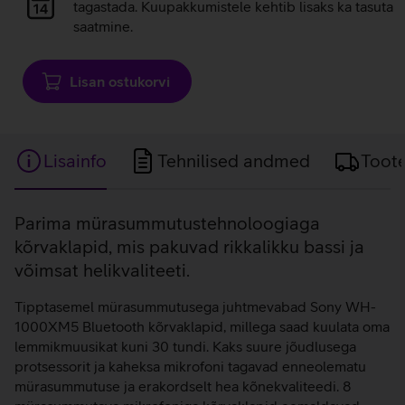
laadimine
tagastada. Kuupakkumistele kehtib lisaks ka tasuta
saatmine.
Lisan ostukorvi
Lisainfo
Tehnilised andmed
Toot
Lisainfo
Parima mürasummutustehnoloogiaga
kõrvaklapid, mis pakuvad rikkalikku bassi ja
võimsat helikvaliteeti.
Tipptasemel mürasummutusega juhtmevabad Sony WH-
1000XM5 Bluetooth kõrvaklapid, millega saad kuulata oma
lemmikmuusikat kuni 30 tundi. Kaks suure jõudlusega
protsessorit ja kaheksa mikrofoni tagavad enneolematu
mürasummutuse ja erakordselt hea kõnekvaliteedi. 8