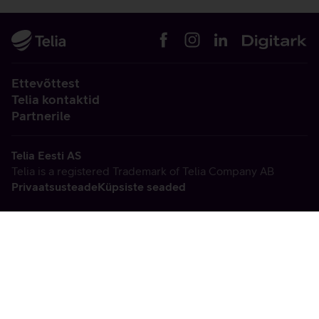
Ettevõttest
Telia kontaktid
Partnerile
Telia Eesti AS
Telia is a registered Trademark of Telia Company AB
Privaatsusteade
Küpsiste seaded