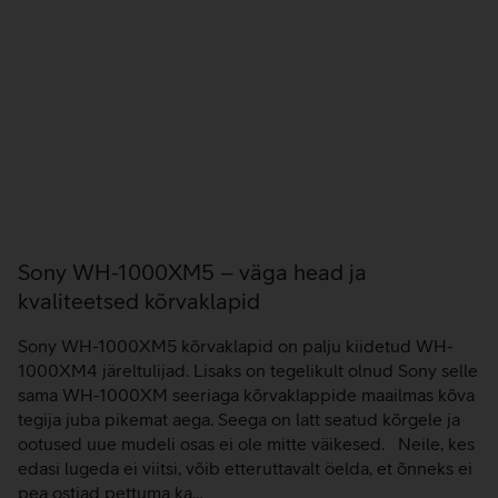
Sony WH-1000XM5 – väga head ja
kvaliteetsed kõrvaklapid
Sony WH-1000XM5 kõrvaklapid on palju kiidetud WH-
1000XM4 järeltulijad. Lisaks on tegelikult olnud Sony selle
sama WH-1000XM seeriaga kõrvaklappide maailmas kõva
tegija juba pikemat aega. Seega on latt seatud kõrgele ja
ootused uue mudeli osas ei ole mitte väikesed. Neile, kes
edasi lugeda ei viitsi, võib etteruttavalt öelda, et õnneks ei
pea ostjad pettuma ka…