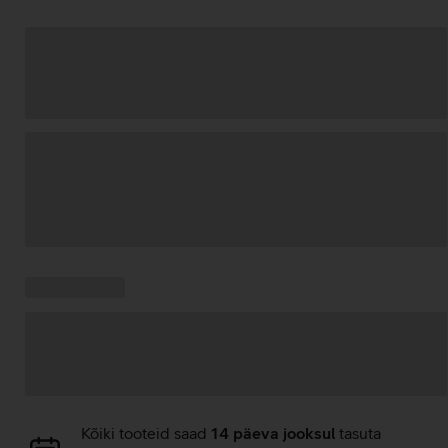
Andmete
laadimine
Kampaania
Andmete
pakkumised:
laadimine
Andmete
Kõiki tooteid saad
14 päeva jooksul
tasuta