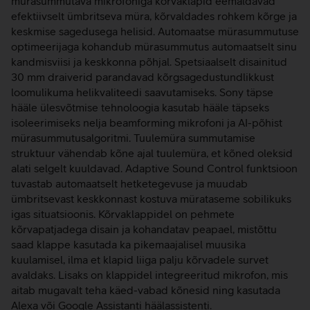
mürasummutava mikrofoniga kõrvaklapid eemaldavad
efektiivselt ümbritseva müra, kõrvaldades rohkem kõrge ja
keskmise sagedusega helisid. Automaatse mürasummutuse
optimeerijaga kohandub mürasummutus automaatselt sinu
kandmisviisi ja keskkonna põhjal. Spetsiaalselt disainitud
30 mm draiverid parandavad kõrgsagedustundlikkust
loomulikuma helikvaliteedi saavutamiseks. Sony täpse
hääle ülesvõtmise tehnoloogia kasutab hääle täpseks
isoleerimiseks nelja beamforming mikrofoni ja AI-põhist
mürasummutusalgoritmi. Tuulemüra summutamise
struktuur vähendab kõne ajal tuulemüra, et kõned oleksid
alati selgelt kuuldavad. Adaptive Sound Control funktsioon
tuvastab automaatselt hetketegevuse ja muudab
ümbritsevast keskkonnast kostuva mürataseme sobilikuks
igas situatsioonis. Kõrvaklappidel on pehmete
kõrvapatjadega disain ja kohandatav peapael, mistõttu
saad klappe kasutada ka pikemaajalisel muusika
kuulamisel, ilma et klapid liiga palju kõrvadele survet
avaldaks. Lisaks on klappidel integreeritud mikrofon, mis
aitab mugavalt teha käed-vabad kõnesid ning kasutada
Alexa või Google Assistanti häälassistenti.