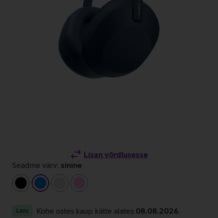
Lisan võrdlusesse
Seadme värv:
sinine
must
sinine
hõbedane
heleroosa
Kohe ostes kaup kätte alates
08.08.2026
.
Laos