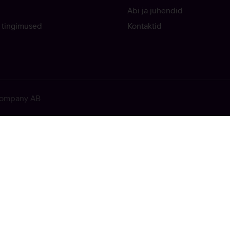
Abi ja juhendid
 tingimused
Kontaktid
 Company AB