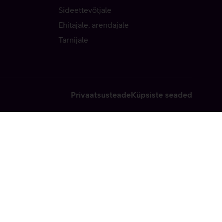
Sideettevõtjale
Ehitajale, arendajale
Tarnijale
Privaatsusteade
Küpsiste seaded