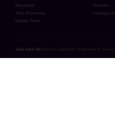
Ettevõttest
Hinnakiri
Telia ühiskonnas
Lepingud ja
Karjäär Telias
Telia Eesti AS
Telia is a registered Trademark of Telia