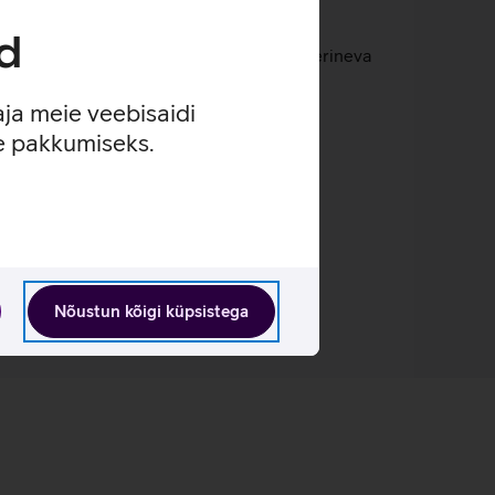
uusikažanriga sobivaima.
akogemust.
d
revabalt. Kõrvaklapid võib ühendada kahe erineva
aja meie veebisaidi
se pakkumiseks.
Nõustun kõigi küpsistega