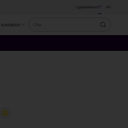
Ligipääsetavus
ET
RU
Otsi
a kontaktid
Otsin
leroosa
kollane