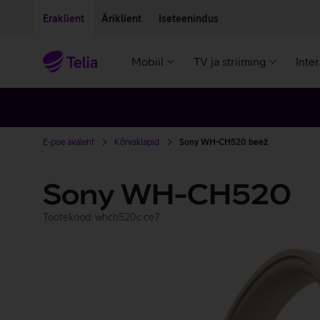
Liigu edasi põhisisu juurde
Ligipääsetavus
Eraklient
Äriklient
Iseteenindus
Mobiil
TV ja striiming
Inte
E-poe avaleht
Kõrvaklapid
Sony WH-CH520 beež
Sony WH-CH520
Tootekood: whch520c.ce7