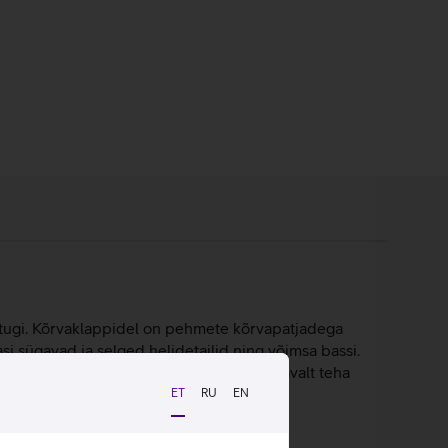
tugi. Kõrvaklappidel on pehmete kõrvapatjadega
i sügavad ja selged helidetailid ning võimsa bassi.
l integreeritud mikrofon, mis aitab mugavalt teha
ET
RU
EN