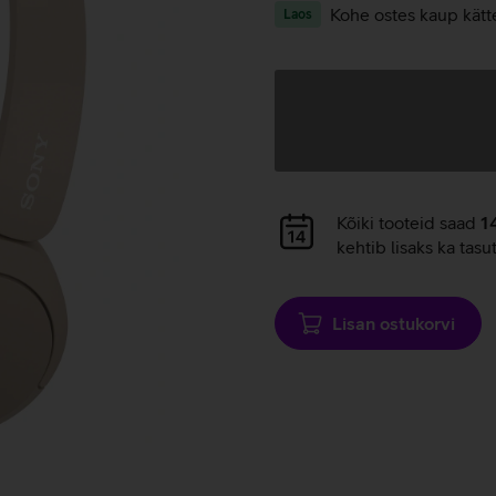
Kohe ostes kaup kätt
Laos
Andmete
laadimine
Andmete
Kõiki tooteid saad
1
laadimine
kehtib lisaks ka tasu
Lisan ostukorvi