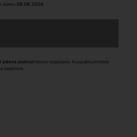
e alates
08.08.2026
.
4 päeva jooksul
tasuta tagastada. Kuupakkumistele
ta saatmine.