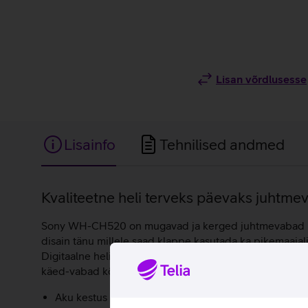
Lisan võrdlusesse
Lisainfo
Tehnilised andmed
Lisainfo
Kvaliteetne heli terveks päevaks juhtm
Sony WH-CH520 on mugavad ja kerged juhtmevabad kõrv
disain tänu millele saad klappe kasutada ka pikemaajal
Digitaalne helisüsteem taastab muusika harmoonilise e
käed-vabad kõnesid ning kasutada Alexa või Google Assi
Aku kestus kuni 40 tundi, 3-minutiline kiirlaadimine