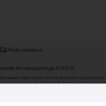
Toote saadavus
evabade kõrvaklappidega SONY'lt.
aklapid, millel on kuni 40 tundi aku kestvus ning Bluetooth 
isel muusika kuulamisel. Klappide 30 mm draiverid annavad edas
lavuse, et saavutada autentsem muusikaesitus Lisaks on klappide
stanti häälassistenti.
 annab juurde 1,5 tundi kasutusaega.