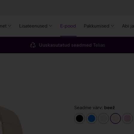
rnet
Lisateenused
E-pood
Pakkumised
Abi j
Uuskasutatud seadmed
Telias
Seadme värv:
beež
must
sinine
valge
beež
he