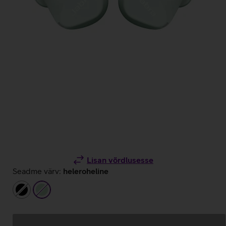
Lisan võrdlusesse
Seadme värv:
heleroheline
must
heleroheline