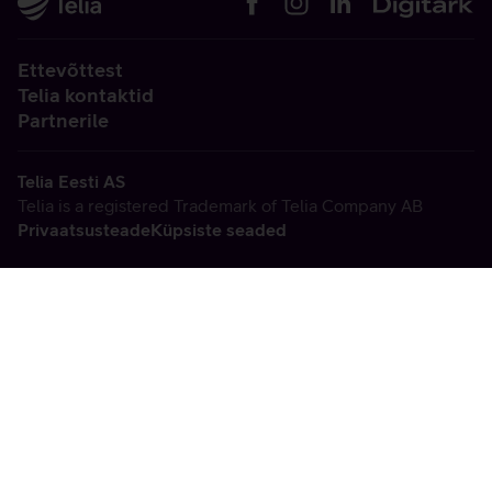
Ettevõttest
Telia kontaktid
Partnerile
Telia Eesti AS
Telia is a registered Trademark of Telia Company AB
Privaatsusteade
Küpsiste seaded