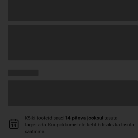
Andmete
laadimine
Kampaania
Andmete
pakkumised:
laadimine
Andmete
Kõiki tooteid saad
14 päeva jooksul
tasuta
laadimine
tagastada. Kuupakkumistele kehtib lisaks ka tasuta
saatmine.