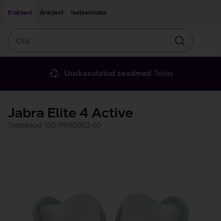
Liigu edasi põhisisu juurde
Ligipääsetavus
Eraklient
Äriklient
Iseteenindus
Otsi
Otsin
Uuskasutatud seadmed
Telias
Jabra Elite 4 Active
Tootekood: 100-99180002-60