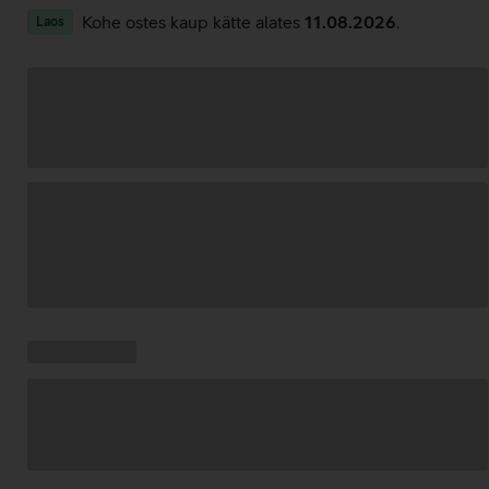
Kohe ostes kaup kätte alates
11.08.2026
.
Laos
Andmete
laadimine
Kampaania
Andmete
pakkumised:
laadimine