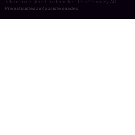
Telia is a registered Trademark of Telia Company AB
Privaatsusteade
Küpsiste seaded
Vabandame, tekkis
tehniline viga
tx:undefined:ut:null