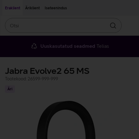
Liigu edasi põhisisu juurde
Ligipääsetavus
Eraklient
Äriklient
Iseteenindus
Otsi
Otsin
Uuskasutatud seadmed
Telias
Jabra Evolve2 65 MS
Tootekood: 26599-999-999
Äri