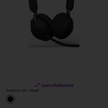
Lisan võrdlusesse
Seadme värv:
must
must