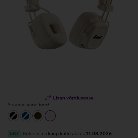
Lisan võrdlusesse
Seadme värv:
beež
must
tumesinine
tumepruun
beež
Kohe ostes kaup kätte alates
11.08.2026
.
Laos