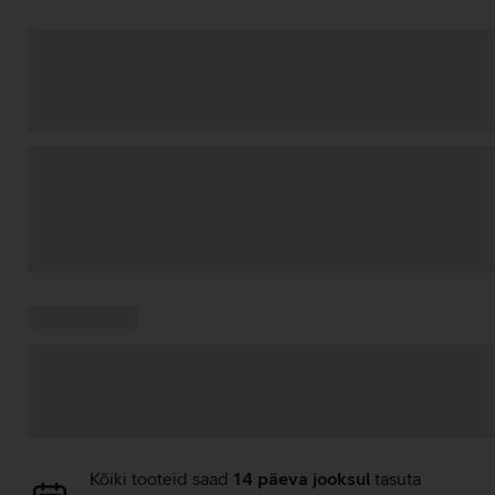
Andmete
laadimine
Kampaania
Andmete
pakkumised:
laadimine
Andmete
Kõiki tooteid saad
14 päeva jooksul
tasuta