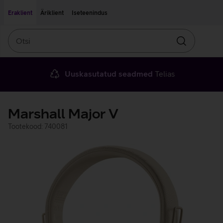
Liigu edasi põhisisu juurde
Ligipääsetavus
Eraklient
Äriklient
Iseteenindus
Otsi
Otsin
Uuskasutatud seadmed
Telias
Marshall Major V
Tootekood: 740081