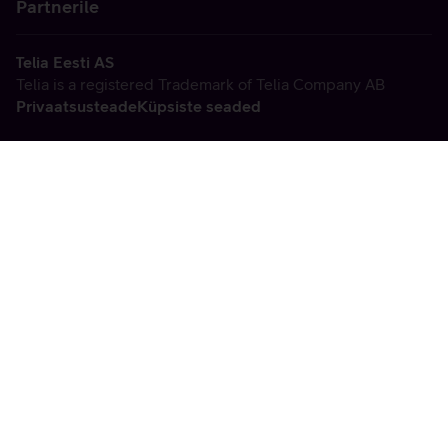
Partnerile
Telia Eesti AS
Telia is a registered Trademark of Telia Company AB
Privaatsusteade
Küpsiste seaded
Vabandame, tekkis
tehniline viga