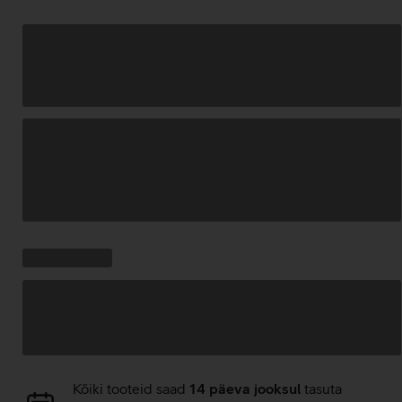
Andmete
laadimine
Kampaania
Andmete
pakkumised:
laadimine
Andmete
Kõiki tooteid saad
14 päeva jooksul
tasuta