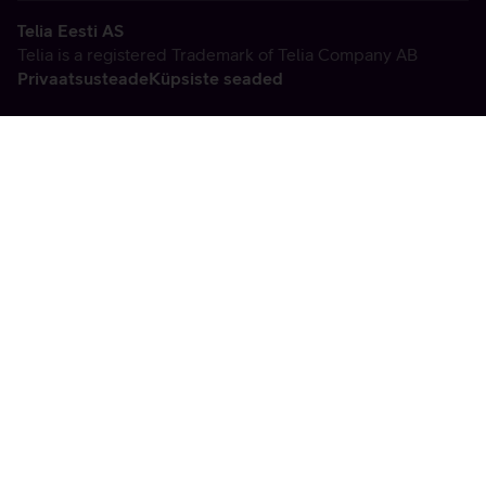
Telia Eesti AS
Telia is a registered Trademark of Telia Company AB
Privaatsusteade
Küpsiste seaded
Vabandame, tekkis
tehniline viga