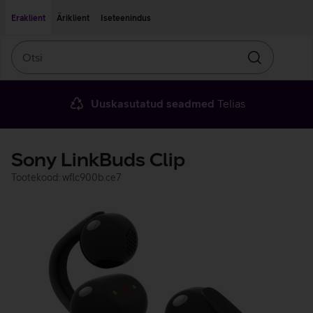
Liigu edasi põhisisu juurde
Ligipääsetavus
Eraklient
Äriklient
Iseteenindus
Otsi
Otsin
Uuskasutatud seadmed
Telias
Sony LinkBuds Clip
Tootekood: wflc900b.ce7