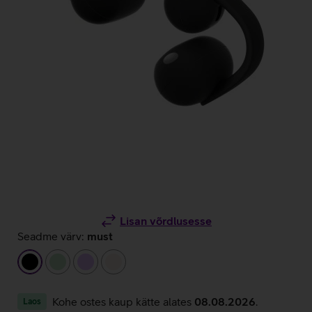
Lisan võrdlusesse
Seadme värv:
must
must
heleroheline
helelilla
beež
Kohe ostes kaup kätte alates
08.08.2026
.
Laos