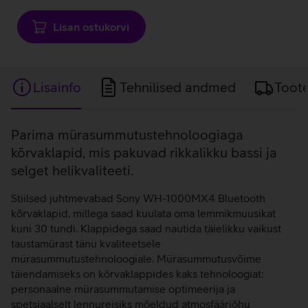
Lisan ostukorvi
Lisainfo
Tehnilised andmed
Toot
Lisainfo
Parima mürasummutustehnoloogiaga
kõrvaklapid, mis pakuvad rikkalikku bassi ja
selget helikvaliteeti.
Stiilsed juhtmevabad Sony WH-1000MX4 Bluetooth
kõrvaklapid, millega saad kuulata oma lemmikmuusikat
kuni 30 tundi. Klappidega saad nautida täielikku vaikust
taustamürast tänu kvaliteetsele
mürasummutustehnoloogiale. Mürasummutusvõime
täiendamiseks on kõrvaklappides kaks tehnoloogiat:
personaalne mürasummutamise optimeerija ja
spetsiaalselt lennureisiks mõeldud atmosfääriõhu