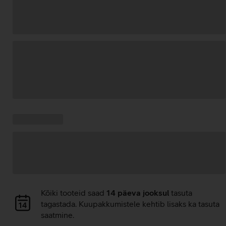
Andmete
laadimine
Kampaania
Andmete
pakkumised:
laadimine
Andmete
Kõiki tooteid saad
14 päeva jooksul
tasuta
laadimine
tagastada. Kuupakkumistele kehtib lisaks ka tasuta
saatmine.