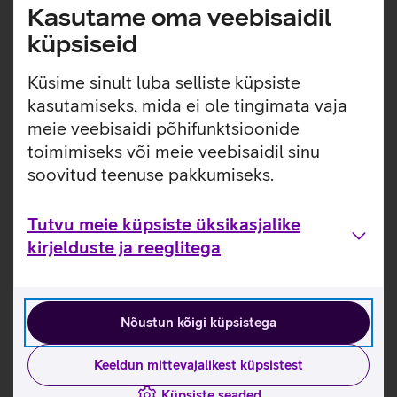
Aku kestvus kuni 30 tundi.
Kasutame oma veebisaidil
Kõrvaklappe saab korraga siduda kahe Bluetooth-
küpsiseid
seadmega. Vaid ühe nupuvajutusega saab kiiresti ja
sujuvalt seadmete vahel vahetada.
Küsime sinult luba selliste küpsiste
Kasulikud lingid
kasutamiseks, mida ei ole tingimata vaja
meie veebisaidi põhifunktsioonide
Tootja kiirjuhend korvaklappidele Sony WH-
toimimiseks või meie veebisaidil sinu
1000XM4_EST
soovitud teenuse pakkumiseks.
Tutvu Sony WH-1000XM4 kõrvaklappide omadustega
Tutvu meie küpsiste üksikasjalike
Seotud artiklid ja videod
kirjelduste ja reeglitega
Nõustun kõigi küpsistega
Keeldun mittevajalikest küpsistest
Küpsiste seaded