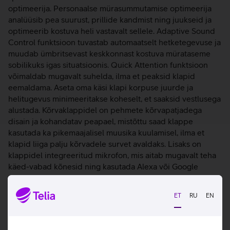
optimeerija. Personaalse mürasummutamise optimeerija
analüüsib pea suurust, prillide kandmist ning juukseid ja
optimeerib kostuva heli vastavalt sellele. Adaptive Sound
Control funktsioon tuvastab automaatselt hetketegevuse ja
muudab ümbritsevast keskkonnast kostuva mürataseme
sobilikuks igas situatsioonis. Quick Attention funktsioon
võimaldab mugavalt suhelda, ilma et peaksid klapid
eemaldama. Aseta oma käsi klapi korpuse juurde ja
helitugevus minimeeritakse koheselt, et saaksid vestlusega
alustada. Kõrvaklappidel on pehmete kõrvapatjadega
disain ja kohandatav peapael, mistõttu saad klappe
kasutada ka pikemaajalisel muusika kuulamisel, ilma et
klapid liiga palju kõrvadele survet avaldaks. Lisaks on
klappidel integreeritud mikrofon, mis aitab mugavalt teha
käed-vabad kõnesid ning kasutada Alexa või Google
Assistanti häälassistenti.
ET
RU
EN
Bluetooth LDAC pakub erakordset helikvaliteeti.
Kokkuklapitav disain.
Puutetundlik juhtimine.