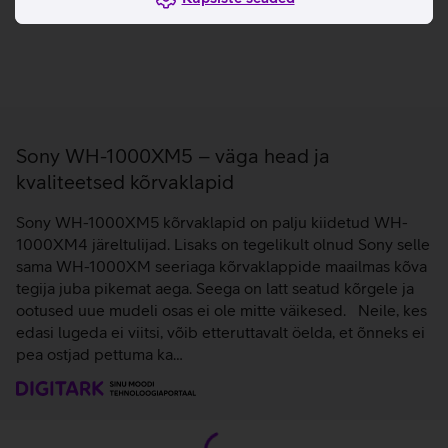
Sony WH-1000XM5 – väga head ja
kvaliteetsed kõrvaklapid
Sony WH-1000XM5 kõrvaklapid on palju kiidetud WH-
1000XM4 järeltulijad. Lisaks on tegelikult olnud Sony selle
sama WH-1000XM seeriaga kõrvaklappide maailmas kõva
tegija juba pikemat aega. Seega on latt seatud kõrgele ja
ootused uue mudeli osas ei ole mitte väikesed. Neile, kes
edasi lugeda ei viitsi, võib etteruttavalt öelda, et õnneks ei
pea ostjad pettuma ka…