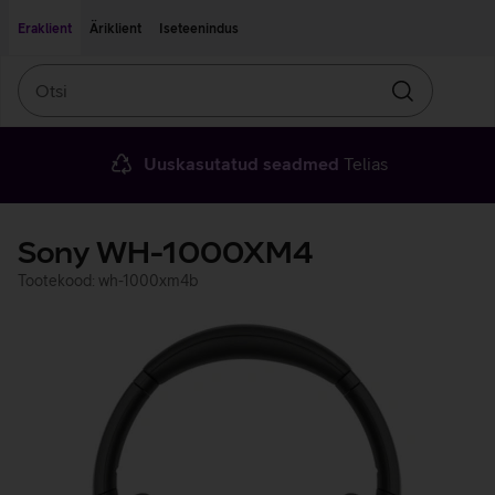
Liigu edasi põhisisu juurde
Ligipääsetavus
Eraklient
Äriklient
Iseteenindus
Otsi
Otsin
Uuskasutatud seadmed
Telias
Sony WH-1000XM4
Tootekood: wh-1000xm4b