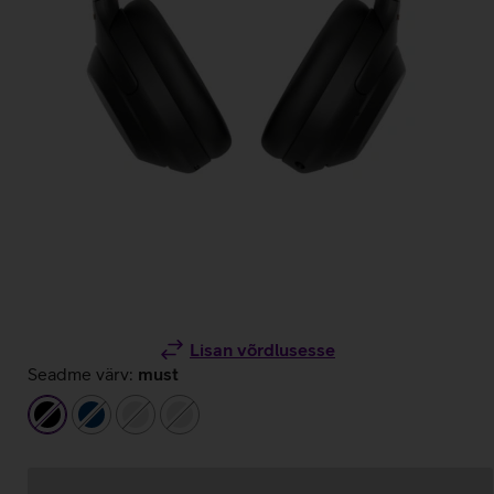
Lisan võrdlusesse
Seadme värv:
must
must
tumesinine
hõbedane
hõbedane