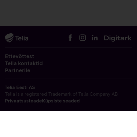
Ettevõttest
Telia kontaktid
Partnerile
Telia Eesti AS
Telia is a registered Trademark of Telia Company AB
Privaatsusteade
Küpsiste seaded