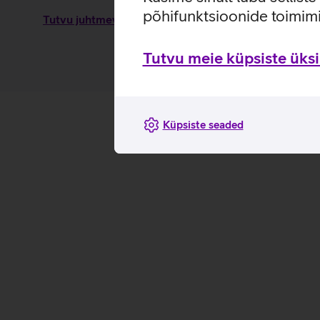
põhifunktsioonide toimimi
Tutvu juhtmevaba laadimisaluse Samsung 15 W omadu
Tutvu meie küpsiste üksik
Küpsiste seaded