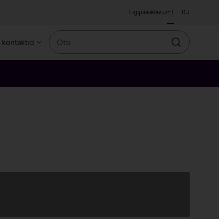
Ligipääsetavus
ET
RU
Otsi
a kontaktid
Otsin