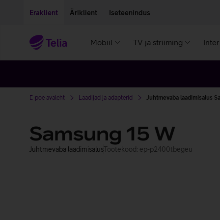
Liigu edasi põhisisu juurde
Ligipääsetavus
Eraklient
Äriklient
Iseteenindus
Mobiil
TV ja striiming
Inte
E-poe avaleht
Laadijad ja adapterid
Juhtmevaba laadimisalus 
Samsung 15 W
Juhtmevaba laadimisalus
Tootekood: ep-p2400tbegeu