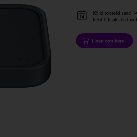
Andmete
laadimine
Andmete
Kõiki tooteid saad
1
laadimine
kehtib lisaks ka tasu
Lisan ostukorvi