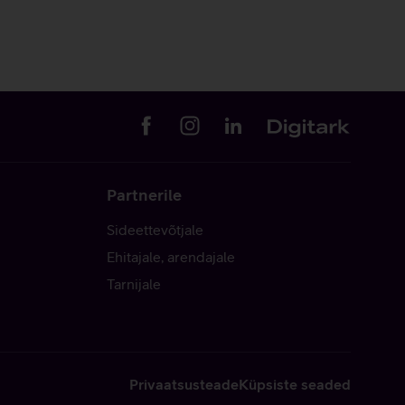
Partnerile
Sideettevõtjale
Ehitajale, arendajale
Tarnijale
Privaatsusteade
Küpsiste seaded