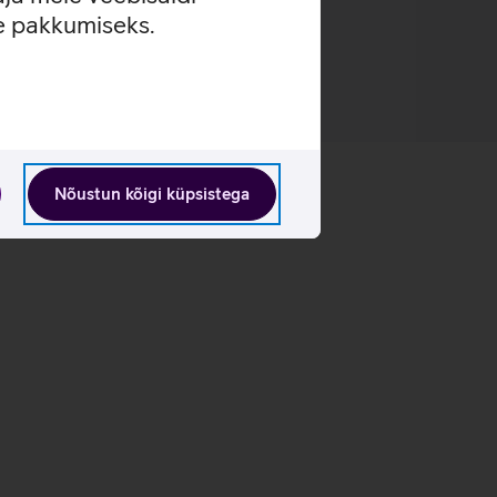
se pakkumiseks.
Nõustun kõigi küpsistega