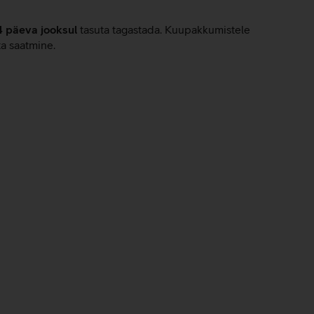
4 päeva jooksul
tasuta tagastada. Kuupakkumistele
ta saatmine.