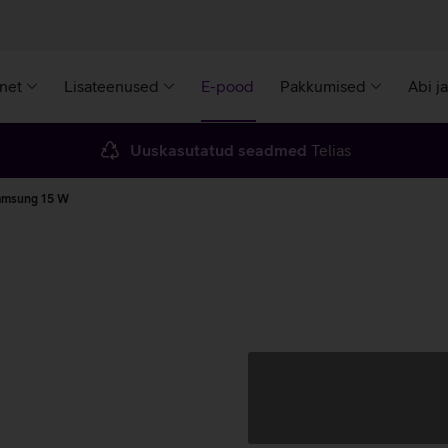
rnet
Lisateenused
E-pood
Pakkumised
Abi j
Uuskasutatud seadmed
Telias
Samsung 15 W