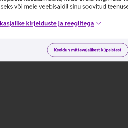
seks või meie veebisaidil sinu soovitud teenu
ste ja kasutusviisidega tootja kodulehel
asjalike kirjelduste ja reeglitega
Keeldun mittevajalikest küpsistest