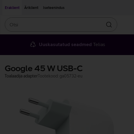
Liigu edasi põhisisu juurde
Ligipääsetavus
Eraklient
Äriklient
Iseteenindus
Otsi
Otsin
Uuskasutatud seadmed
Telias
Google 45 W USB-C
Toalaadija adapter
Tootekood: ga05732-eu