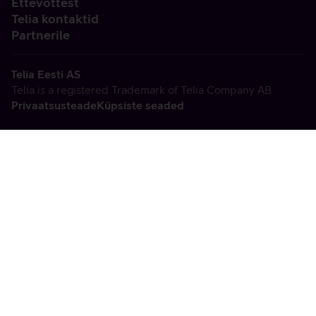
Ettevõttest
Telia kontaktid
Partnerile
Telia Eesti AS
Telia is a registered Trademark of Telia Company AB
Privaatsusteade
Küpsiste seaded
Vabandame, tekkis