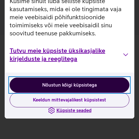
Küsime sinult luba selliste küpsiste
ja kasutusviisidega tootja kodulehel
kasutamiseks, mida ei ole tingimata vaja
meie veebisaidi põhifunktsioonide
toimimiseks või meie veebisaidil sinu
soovitud teenuse pakkumiseks.
Tutvu meie küpsiste üksikasjalike
kirjelduste ja reeglitega
Nõustun kõigi küpsistega
Keeldun mittevajalikest küpsistest
Küpsiste seaded