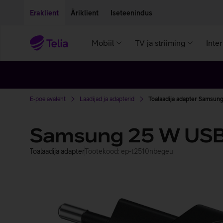
Liigu edasi põhisisu juurde
Ligipääsetavus
Eraklient
Äriklient
Iseteenindus
Mobiil
TV ja striiming
Inte
E-poe avaleht
Laadijad ja adapterid
Toalaadija adapter Samsun
Samsung 25 W US
Toalaadija adapter
Tootekood: ep-t2510nbegeu