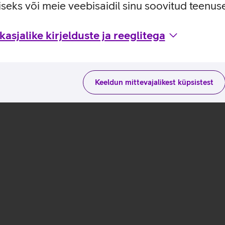
uste ja kasutusviisidega tootja kodulehel
seks või meie veebisaidil sinu soovitud teenu
asjalike kirjelduste ja reeglitega
Keeldun mittevajalikest küpsistest