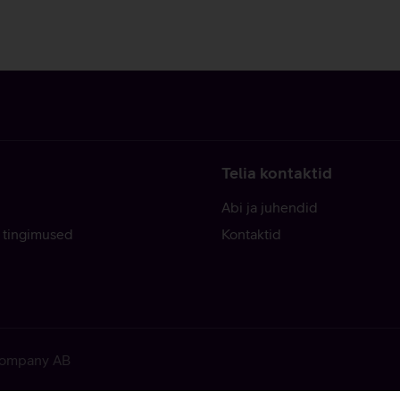
Telia kontaktid
Abi ja juhendid
 tingimused
Kontaktid
 Company AB