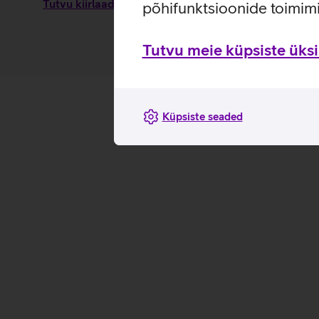
Tutvu kiirlaadija adapteri Samsung 25 W USB-C omad
põhifunktsioonide toimimi
Tutvu meie küpsiste üksik
Küpsiste seaded