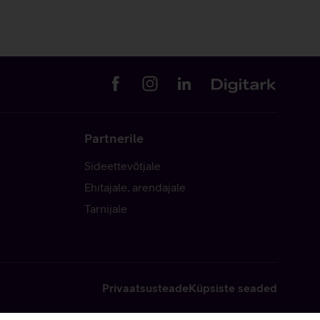
Partnerile
Sideettevõtjale
Ehitajale, arendajale
Tarnijale
Privaatsusteade
Küpsiste seaded