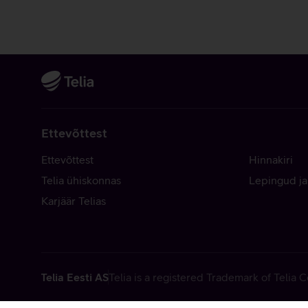
Ettevõttest
Ettevõttest
Hinnakiri
Telia ühiskonnas
Lepingud ja
Karjäär Telias
Telia Eesti AS
Telia is a registered Trademark of Telia