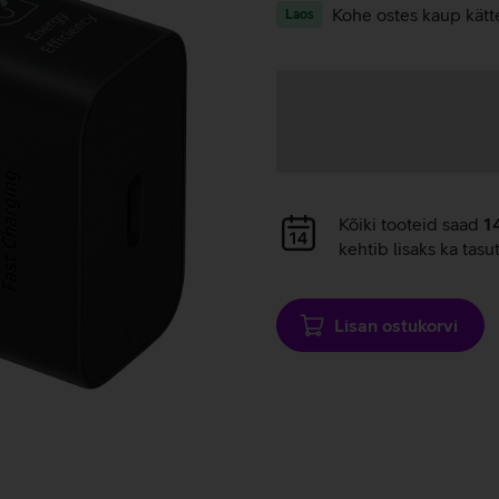
Kohe ostes kaup kätt
Laos
Andmete
laadimine
Andmete
Kõiki tooteid saad
1
laadimine
kehtib lisaks ka tasu
Lisan ostukorvi