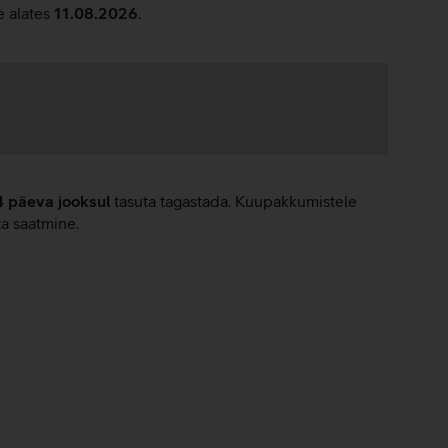
e alates
11.08.2026
.
4 päeva jooksul
tasuta tagastada. Kuupakkumistele
ta saatmine.