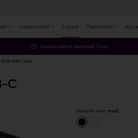
rnet
Lisateenused
E-pood
Pakkumised
Abi j
Uuskasutatud seadmed
Telias
g 25 W USB-C must
B-C
Seadme värv:
must
must
valge