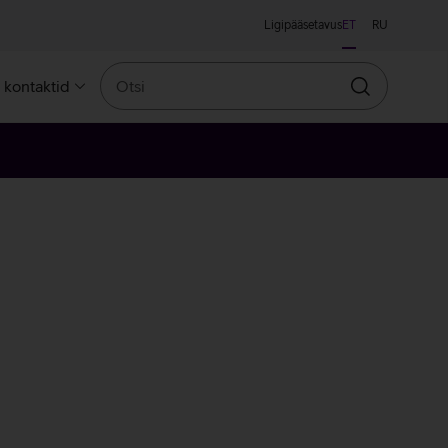
Ligipääsetavus
ET
RU
Otsi
a kontaktid
Otsin