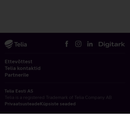
Ettevõttest
Telia kontaktid
Partnerile
Telia Eesti AS
Telia is a registered Trademark of Telia Company AB
Privaatsusteade
Küpsiste seaded