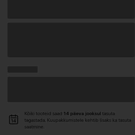
Andmete
laadimine
Kampaania
Andmete
pakkumised:
laadimine
Andmete
Kõiki tooteid saad
14 päeva jooksul
tasuta
laadimine
tagastada. Kuupakkumistele kehtib lisaks ka tasuta
saatmine.