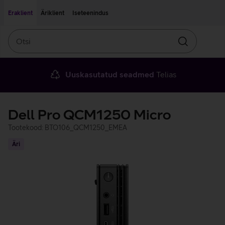
Liigu edasi põhisisu juurde
Ligipääsetavus
Eraklient
Äriklient
Iseteenindus
Otsi
Otsin
Uuskasutatud seadmed
Telias
Dell Pro QCM1250 Micro
Tootekood: BTO106_QCM1250_EMEA
Äri