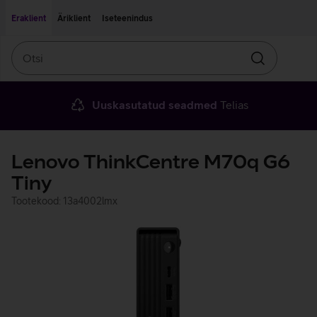
Liigu edasi põhisisu juurde
Ligipääsetavus
Eraklient
Äriklient
Iseteenindus
Otsi
Otsin
Uuskasutatud seadmed
Telias
Lenovo ThinkCentre M70q G6
Tiny
Tootekood: 13a4002lmx