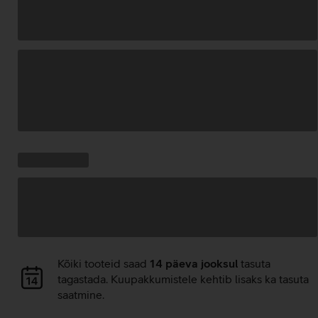
Andmete
laadimine
Kampaania
Andmete
pakkumised:
laadimine
Andmete
Kõiki tooteid saad
14 päeva jooksul
tasuta
laadimine
tagastada. Kuupakkumistele kehtib lisaks ka tasuta
saatmine.