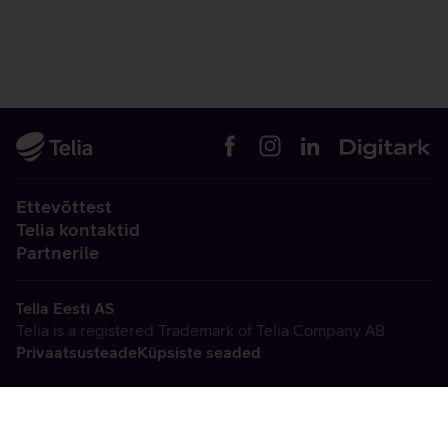
Ettevõttest
Telia kontaktid
Partnerile
Telia Eesti AS
Telia is a registered Trademark of Telia Company AB
Privaatsusteade
Küpsiste seaded