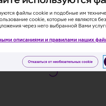
по Цельсию.
ы, в частности, от повреждения рентгеном в аэропортах.
уются файлы cookie и подобные им технич
гауссов.
ользование cookie, которые не являются 
ров.
дложения через него выбранной Вами услуг
ными описаниями и правилами наших файл
ы памяти Samsung EVO Plus MicroSD
Отказаться от необязательных cookie