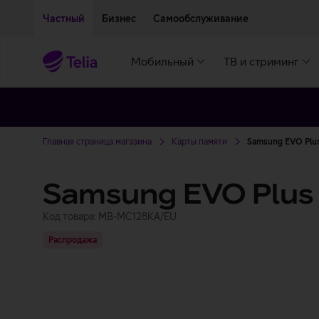
Двигаться дальше к основному контенту
Доступность
Частный
Бизнес
Самообслуживание
Мобильный
ТВ и стриминг
Главная страница магазина
Карты памяти
Samsung EVO Plus
Samsung EVO Plus 
Код товара: MB-MC128KA/EU
Распродажа