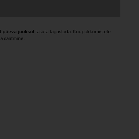
4 päeva jooksul
tasuta tagastada. Kuupakkumistele
ta saatmine.