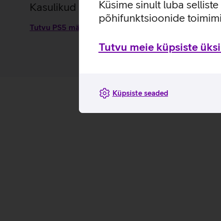
Küsime sinult luba sellist
Kasulikud lingid
põhifunktsioonide toimimi
Tutvu PS5 mängu The Last of Us Part II Remastered 
Tutvu meie küpsiste üksik
Küpsiste seaded