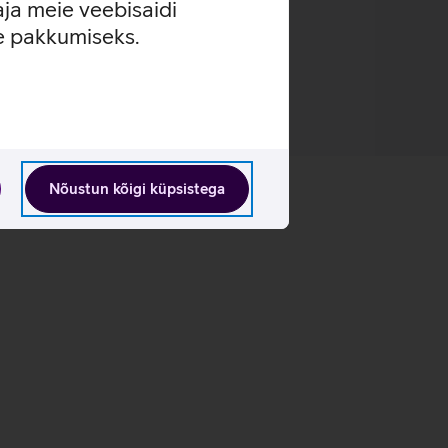
aja meie veebisaidi
se pakkumiseks.
Nõustun kõigi küpsistega