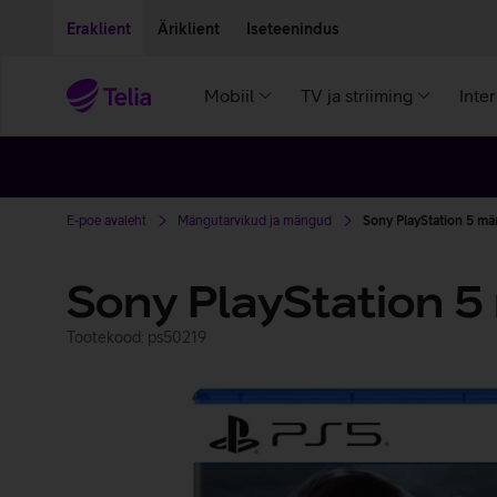
Liigu edasi põhisisu juurde
Ligipääsetavus
Eraklient
Äriklient
Iseteenindus
Mobiil
TV ja striiming
Inte
E-poe avaleht
Mängutarvikud ja mängud
Sony PlayStation 5 mä
Sony PlayStation 5
Tootekood: ps50219