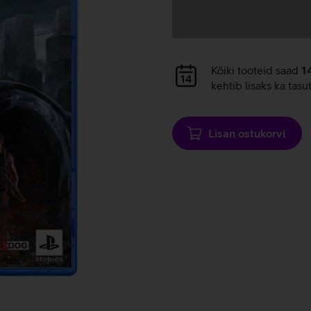
Andmete
laadimine
Andmete
Kõiki tooteid saad
1
laadimine
kehtib lisaks ka tasu
Lisan ostukorvi