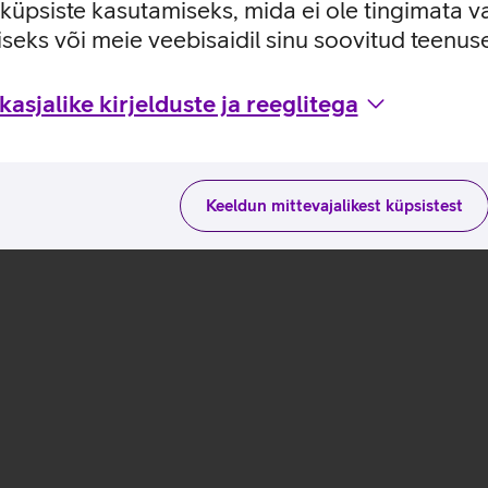
e küpsiste kasutamiseks, mida ei ole tingimata v
seks või meie veebisaidil sinu soovitud teenu
omaduste ja kasutusviisidega tootja kodulehel
asjalike kirjelduste ja reeglitega
Keeldun mittevajalikest küpsistest