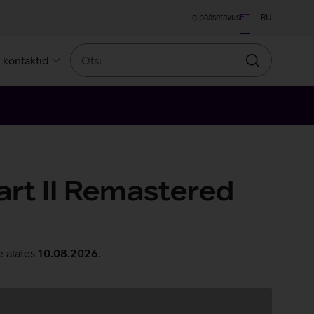
Ligipääsetavus
ET
RU
Otsi
a kontaktid
Otsin
art II Remastered
e alates
10.08.2026
.