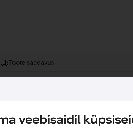
Toote saadavus
 nimel.
e kogeda Ellie ja Abby lugu uuesti või avastada see esmakordse
andil. Viis aastat pärast rännakut läbi pandeemiajärgse Ameerik
asub halastamatule teekonnale, et otsida õiglust ja leida hingel
a veebisaidil küpsisei
äng pakub teravamaid tekstuure, kaugemale ulatuvat detailide k