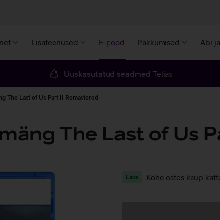
rnet
Lisateenused
E-pood
Pakkumised
Abi j
Uuskasutatud seadmed
Telias
ng The Last of Us Part II Remastered
 mäng The Last of Us P
Kohe ostes kaup kätt
Laos