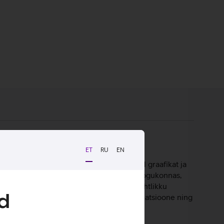
ET
RU
EN
lt. Uuendatud versioon pakub täiustatud graafikat ja
a on Ellie ja Joel leidnud rahu Jacksoni kogukonnas,
ine rahu, samal ajal kui mängija avastab ohtlikku
d
uvamist, paremaid varje, sujuvamaid animatsioone ning