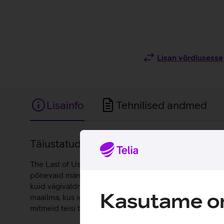
Lisan võrdlusesse
Lisainfo
Tehnilised andmed
Lisainfo
Täiustatud seiklus ellujäämise ja õigluse
The Last of Us Part II Remastered mäng annab võimalus
põnevaid mängurežiime, mis avavad loo täiesti uuel tas
kuid vägivaldne sündmus purustab selle tasakaalu. Ellie 
Kasutame om
maailma, kus iga samm toob kaasa uusi väljakutseid. M
mitmeid teisi täiendusi.