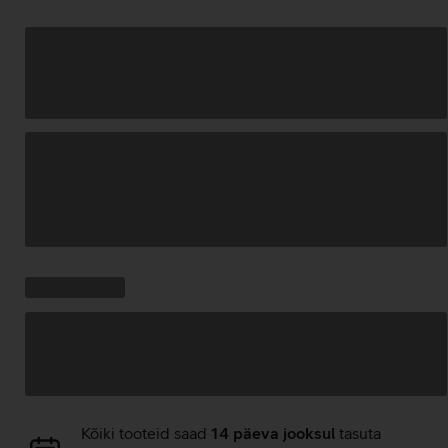
Andmete
laadimine
Kampaania
Andmete
pakkumised:
laadimine
Andmete
Kõiki tooteid saad
14 päeva jooksul
tasuta