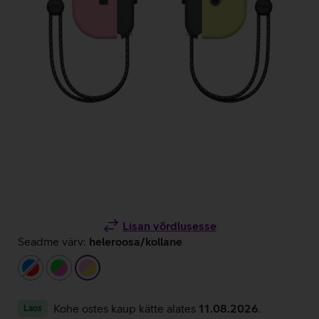
Lisan võrdlusesse
Seadme värv:
heleroosa/kollane
sinine/punane
neoonroheline/roosa
heleroosa/kollane
Kohe ostes kaup kätte alates
11.08.2026
.
Laos