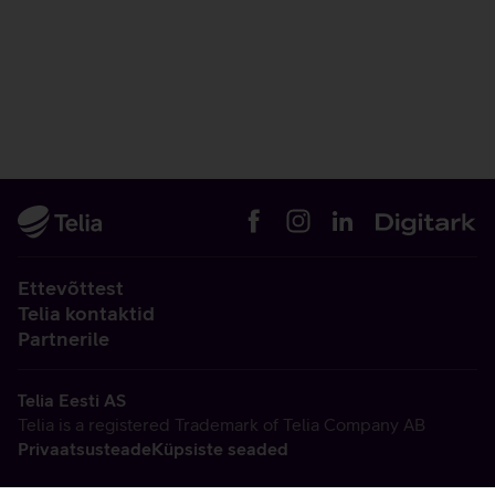
Ettevõttest
Telia kontaktid
Partnerile
Telia Eesti AS
Telia is a registered Trademark of Telia Company AB
Privaatsusteade
Küpsiste seaded