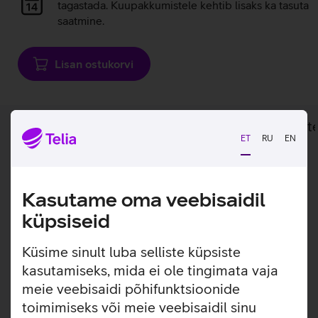
laadimine
tagastada. Kuupakkumistele kehtib lisaks ka tasuta
saatmine.
Lisan ostukorvi
Lisainfo
Tehnilised andmed
Toot
ET
RU
EN
Lisainfo
Nintendo Joy-Con juhtpuldid pakuvad
mitmekülgset mängukogemust igale
Kasutame oma veebisaidil
mängijale.
küpsiseid
Joy-Con juhtpuldid pakuvad paindlikkust olenevalt
Küsime sinult luba selliste küpsiste
mängust: mängi üksi, koos sõbraga või kinnita need otse
kasutamiseks, mida ei ole tingimata vaja
Nintendo Switch konsoolile. Täiendavate pultidega on
meie veebisaidi põhifunktsioonide
võimalik Nintendo Switch OLED konsoolil mängida lausa
neljakesi. Puldid on varustatud liikumisanduritega ning
toimimiseks või meie veebisaidil sinu