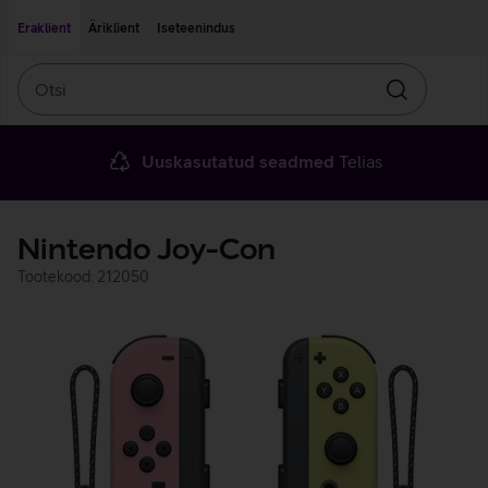
Liigu edasi põhisisu juurde
Ligipääsetavus
Eraklient
Äriklient
Iseteenindus
Otsi
Otsin
Uuskasutatud seadmed
Telias
Nintendo Joy-Con
Tootekood: 212050