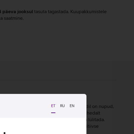
4 päeva jooksul
tasuta tagastada. Kuupakkumistele
ta saatmine.
stikuid ja sisse ehitatud mikrofoni. Puldil on nupud,
ET
RU
EN
a tunde nagu oleksid mängus toimuvaga tihedalt
saate häälehõive hetkega sisse või välja lülitada.
roskoop tagavad toetusega mängudes intuitiivse