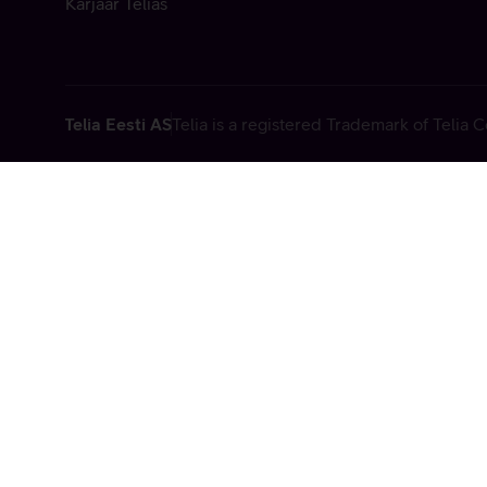
Karjäär Telias
Telia Eesti AS
Telia is a registered Trademark of Telia
Vabandame, t
tehniline viga