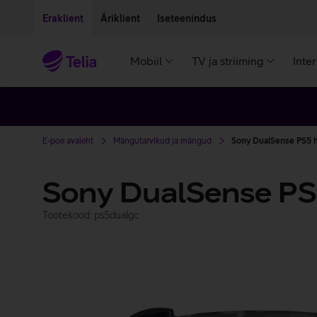
Liigu edasi põhisisu juurde
Ligipääsetavus
Eraklient
Äriklient
Iseteenindus
Mobiil
TV ja striiming
Inte
E-poe avaleht
Mängutarvikud ja mängud
Sony DualSense PS5 h
Sony DualSense P
Tootekood: ps5dualgc