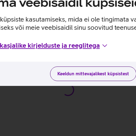
a veebisaidil küpsisei
da erinevaid efekte mängudes - nii erinevaid keskkonnategureid
olla suhtluses mängupartneritega.
e küpsiste kasutamiseks, mida ei ole tingimata v
seks või meie veebisaidil sinu soovitud teenu
asjalike kirjelduste ja reeglitega
ja kasutusviisidega tootja kodulehel
Keeldun mittevajalikest küpsistest