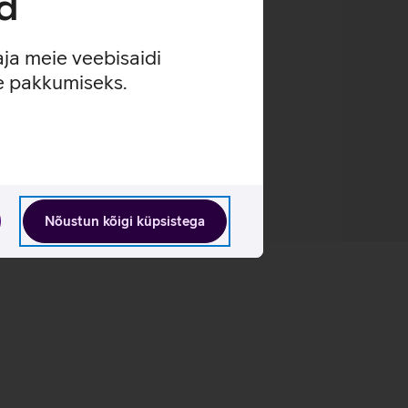
d
 kui tagasilööke relvadest tulistamisel.
aja meie veebisaidi
se pakkumiseks.
Nõustun kõigi küpsistega