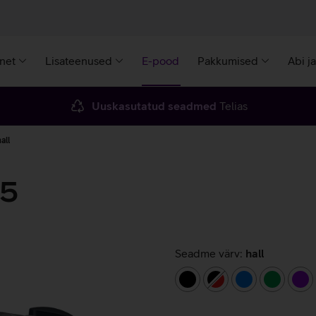
rnet
Lisateenused
E-pood
Pakkumised
Abi j
Uuskasutatud seadmed
Telias
all
S5
Seadme värv:
hall
must
must/punane
sinine
roheline
lill