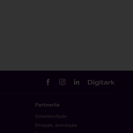
Partnerile
Sideettevõtjale
Ehitajale, arendajale