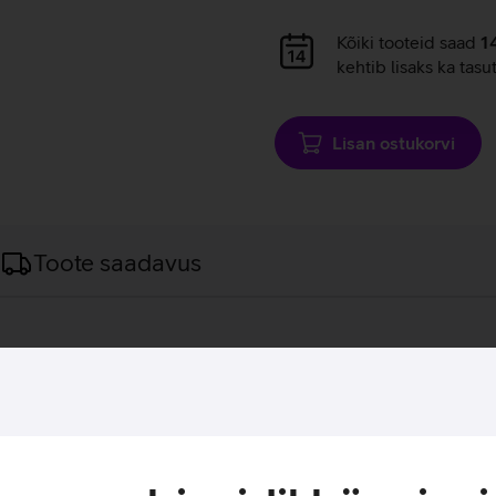
Andmete
Kõiki tooteid saad
1
laadimine
kehtib lisaks ka tasu
Lisan ostukorvi
Toote saadavus
t ja kätega tajutavat tagasisidet, dünaamilisi kohanduvaid pää
õudu, millega tuleb neid vajutada andes sedasi veelgi tugevam
 võrguühenduses olevate sõpradega. Spetsiaalse vaigistusnupuga 
alvestada ja edastada. Sisse ehitatud kiirenduse mõõdik ja gü