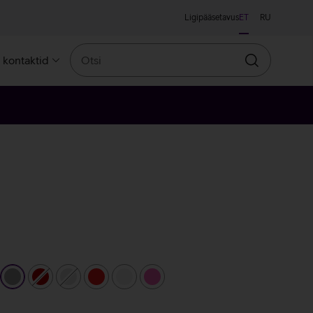
Ligipääsetavus
ET
RU
Otsi
a kontaktid
Otsin
a
hall
tumepunane
hõbedane
punane
valge
roosa