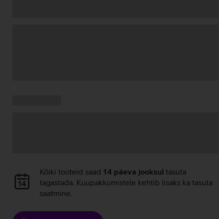
Andmete
laadimine
Kampaania
Andmete
pakkumised:
laadimine
Andmete
Kõiki tooteid saad
14 päeva jooksul
tasuta
laadimine
tagastada. Kuupakkumistele kehtib lisaks ka tasuta
saatmine.