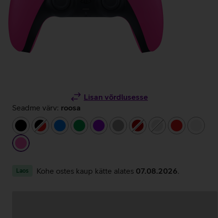
Lisan võrdlusesse
Seadme värv:
roosa
must
must/punane
sinine
roheline
lilla
hall
tumepunane
hõbedane
punane
valge
roosa
Kohe ostes kaup kätte alates
07.08.2026
.
Laos