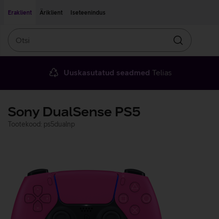
Liigu edasi põhisisu juurde
Ligipääsetavus
Eraklient
Äriklient
Iseteenindus
Otsi
Otsin
Uuskasutatud seadmed
Telias
Sony DualSense PS5
Tootekood: ps5dualnp