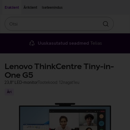
Liigu edasi põhisisu juurde
Ligipääsetavus
Eraklient
Äriklient
Iseteenindus
Otsi
Otsin
Uuskasutatud seadmed
Telias
Lenovo ThinkCentre Tiny-in-
One G5
23,8" LED-monitor
Tootekood: 12nagat1eu
Äri