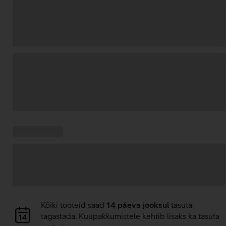
Andmete
laadimine
Kampaania
Andmete
pakkumised:
laadimine
Andmete
Kõiki tooteid saad
14 päeva jooksul
tasuta
laadimine
tagastada. Kuupakkumistele kehtib lisaks ka tasuta