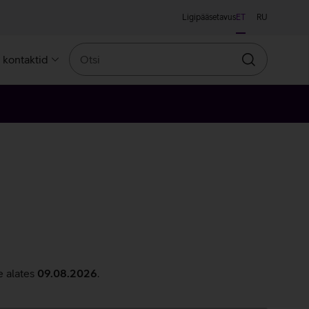
Ligipääsetavus
ET
RU
Otsi
a kontaktid
Otsin
e alates
09.08.2026
.