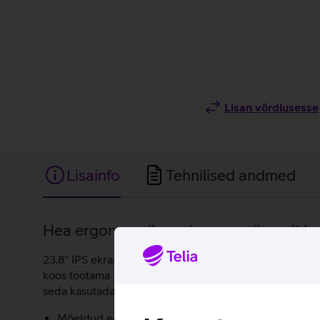
Lisan võrdlusesse
Lisainfo
Tehnilised andmed
Lisainfo
Hea ergonoomikaga ja suurepäraselt Len
23,8'' IPS ekraaniga Lenovo monitoril on 1920 x 1080 
koos töötama Tiny seeria lauaarvutitega. Arvuti ja moni
seda kasutada ka ainult monitorina ühendades välise s
Mõeldud eelkõige Lenovo Tiny seeria lauaarvutitele,