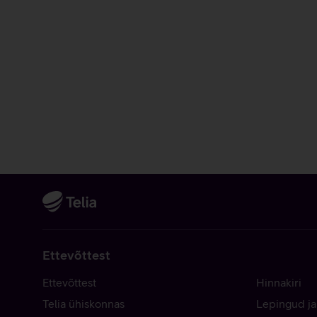
Ettevõttest
Ettevõttest
Hinnakiri
Telia ühiskonnas
Lepingud ja