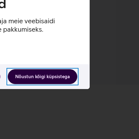
d
aja meie veebisaidi
se pakkumiseks.
Nõustun kõigi küpsistega