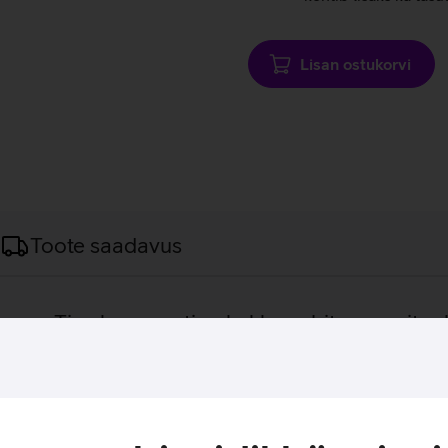
Lisan ostukorvi
Toote saadavus
ovo Tiny lauaarvutiga kokku sobituv monitor k
piksline resolutsioon, 6 ms reageerimisaeg, 178°/178° vaatenur
tor ühendatakse monitoril olevasse spetsiaalsesse pessa ning see
eadme HDMI või DisplayPort kaabli abil.
 kuid toimib ka iseseisva monitorina.