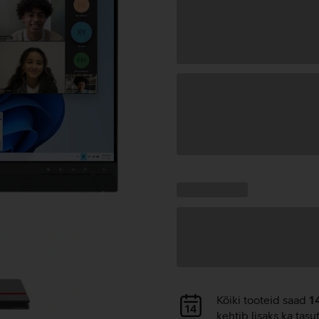
Andmete
laadimine
Kampaania
Andmete
pakkumised:
laadimine
Andmete
Kõiki tooteid saad
1
laadimine
kehtib lisaks ka tasu