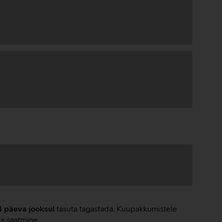
4 päeva jooksul
tasuta tagastada. Kuupakkumistele
ta saatmine.