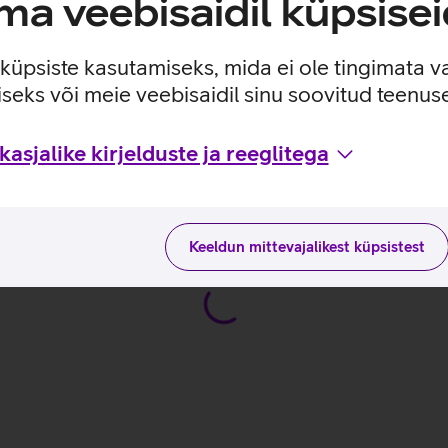
a veebisaidil küpsisei
oniga tagab selge heli ja videopildi edastuse.
e küpsiste kasutamiseks, mida ei ole tingimata v
seks või meie veebisaidil sinu soovitud teenu
asjalike kirjelduste ja reeglitega
maduste ja kasutusviisidega tootja kodulehel
Keeldun mittevajalikest küpsistest