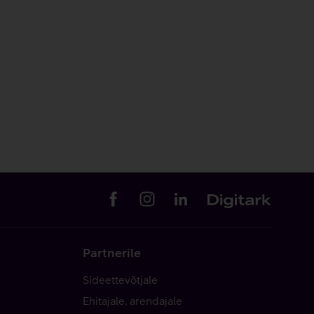
Partnerile
Sideettevõtjale
Ehitajale, arendajale