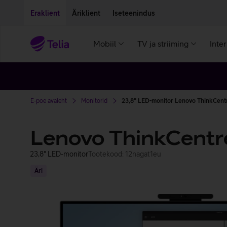
Liigu edasi põhisisu juurde
Ligipääsetavus
Eraklient
Äriklient
Iseteenindus
Mobiil
TV ja striiming
Inte
E-poe avaleht
Monitorid
23,8" LED-monitor Lenovo ThinkCent
Lenovo ThinkCentr
23,8" LED-monitor
Tootekood: 12nagat1eu
Äri