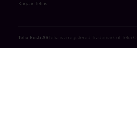
Karjäär Telias
Telia Eesti AS
Telia is a registered Trademark of Telia
Vabandame, t
tehniline viga