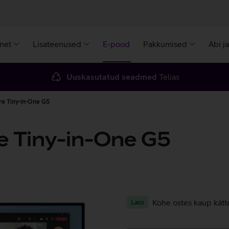
rnet
Lisateenused
E-pood
Pakkumised
Abi j
Uuskasutatud seadmed
Telias
re Tiny-in-One G5
e Tiny-in-One G5
Kohe ostes kaup kätt
Laos