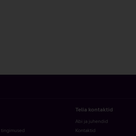
Telia kontaktid
Abi ja juhendid
 tingimused
Kontaktid