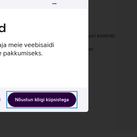
llikate peegeldusi.
d
kate algoritmide abil, hoides temperatuuri kontrolli
aja meie veebisaidi
 hakkimist, pakkudes sujuvat ja intensiivset
se pakkumiseks.
Nõustun kõigi küpsistega