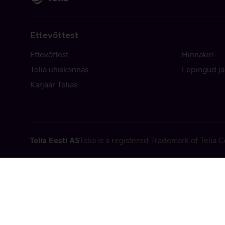
Ettevõttest
Ettevõttest
Hinnakiri
Telia ühiskonnas
Lepingud ja
Karjäär Telias
Telia Eesti AS
Telia is a registered Trademark of Telia