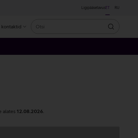
Ligipääsetavus
ET
RU
Otsi
a kontaktid
Otsin
e alates
12.08.2026
.