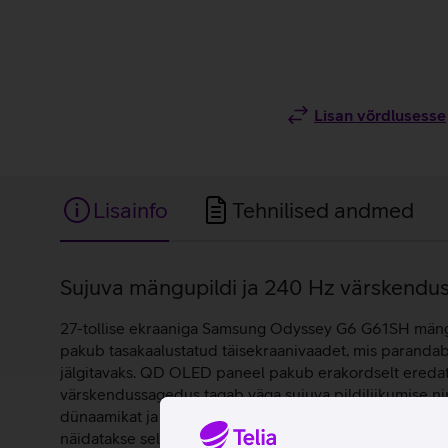
Lisan võrdlusesse
Lisainfo
Tehnilised andmed
Lisainfo
Sujuva mängupildi ja 240 Hz värskend
27-tollise ekraaniga Samsung Odyssey G6 G61SH mängur
pakub tasakaalustatud täisekraanivaadet, mis paranda
jälgitavaks. QD OLED paneel pakub erakordselt eredat ja
värskendussagedus tagab väga sujuva pildiliikumise nin
dünaamikat ja värviküllust. Ühenduvus nii HDMI või Dis
näidatakse sellega ühendatud seadmest infot. See on h