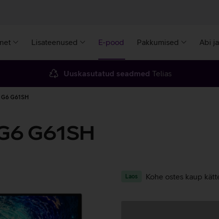
rnet
Lisateenused
E-pood
Pakkumised
Abi j
Uuskasutatud seadmed
Telias
y G6 G61SH
G6 G61SH
Kohe ostes kaup kätt
Laos