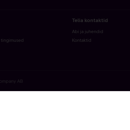
Telia kontaktid
Abi ja juhendid
 tingimused
Kontaktid
 Company AB