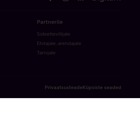
Partnerile
Sideettevõtjale
Ehitajale, arendajale
Tarnijale
Privaatsusteade
Küpsiste seaded