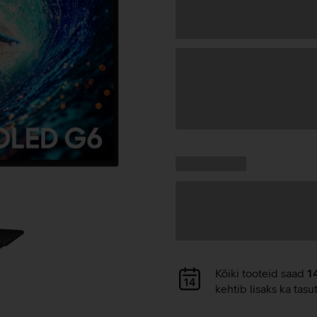
Andmete
laadimine
Kampaania
Andmete
pakkumised:
laadimine
Andmete
Kõiki tooteid saad
1
laadimine
kehtib lisaks ka tasu