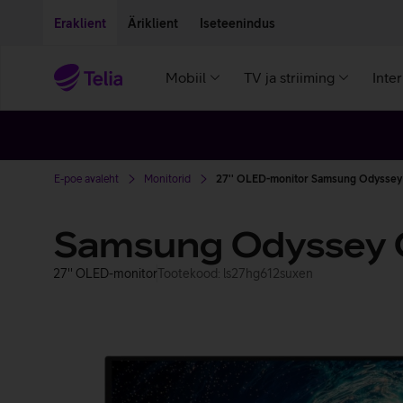
Liigu edasi põhisisu juurde
Ligipääsetavus
Eraklient
Äriklient
Iseteenindus
Mobiil
TV ja striiming
Inte
E-poe avaleht
Monitorid
27'' OLED-monitor Samsung Odysse
Samsung Odyssey 
27'' OLED-monitor
Tootekood: ls27hg612suxen