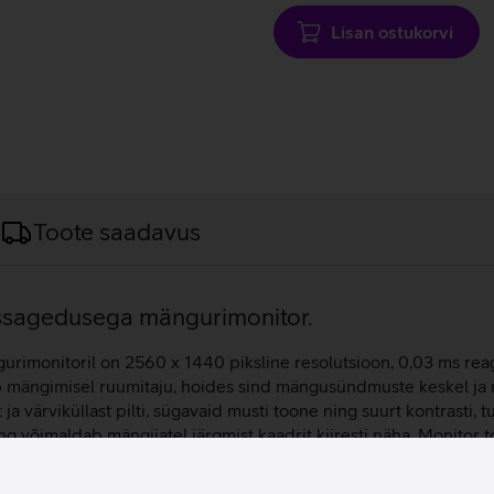
Lisan ostukorvi
Toote saadavus
ussagedusega mängurimonitor.
imonitoril on 2560 x 1440 piksline resolutsioon, 0,03 ms reag
b mängimisel ruumitaju, hoides sind mängusündmuste keskel ja 
 värviküllast pilti, sügavaid musti toone ning suurt kontrasti, t
g võimaldab mängijatel järgmist kaadrit kiiresti näha. Monitor
playPort liidese kaudu tagab, et monitor on igas töökohas kasut
ädavajalik seade lauaarvuti kasutamiseks ning samuti on seda võ