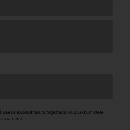
4 päeva jooksul
tasuta tagastada. Kuupakkumistele
ta saatmine.