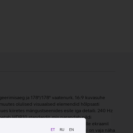
eerimisaeg ja 178°/178° vaatenurk. 16:9 kuvasuhe
muutes olulised visuaalsed elemendid hõlpsasti
uues kiiretes mängustseenides esile iga detaili. 240 Hz
 toetab HDR10 standardit, mis parandab pildi
usvalmis. Monitor ehk kuvar on seade, mille ekraanil
imalik ühendada näiteks sülearvutiga, kui on vaja näha
ET
RU
EN