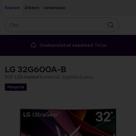
Liigu edasi põhisisu juurde
Ligipääsetavus
Eraklient
Äriklient
Iseteenindus
Otsi
Otsin
Uuskasutatud seadmed
Telias
LG 32G600A-B
31,5'' LED-monitor
Tootekood: 32g600a-b.aeuq
Mängurile