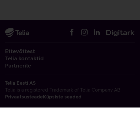
Ettevõttest
Telia kontaktid
Partnerile
Telia Eesti AS
Telia is a registered Trademark of Telia Company AB
Privaatsusteade
Küpsiste seaded