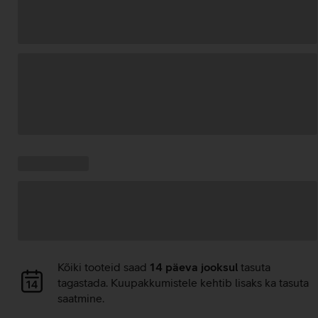
Andmete
laadimine
Kampaania
Andmete
pakkumised:
laadimine
Andmete
Kõiki tooteid saad
14 päeva jooksul
tasuta
laadimine
tagastada. Kuupakkumistele kehtib lisaks ka tasuta
saatmine.