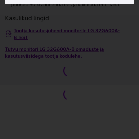
pöörata 30 kraadi enda ees ja kallutada ette-taha.
Kasulikud lingid
Tootja kasutusjuhend monitorile LG 32G600A-
B_EST
Tutvu monitori LG 32G600A-B omaduste ja
kasutusviisidega tootja kodulehel