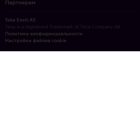
Партнерам
Telia Eesti AS
Telia is a registered Trademark of Telia Company AB
Политика конфиденциальности
Настройки файлов cookie
Vabandame, tekkis