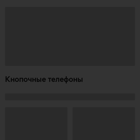
Загрузка
данных
Кнопочные телефоны
Загрузка
данных