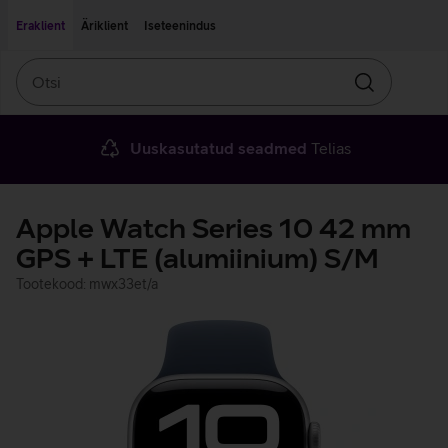
Liigu edasi põhisisu juurde
Ligipääsetavus
Eraklient
Äriklient
Iseteenindus
Otsi
Otsin
Uuskasutatud seadmed
Telias
Apple Watch Series 10 42 mm
GPS + LTE (alumiinium) S/M
Tootekood: mwx33et/a