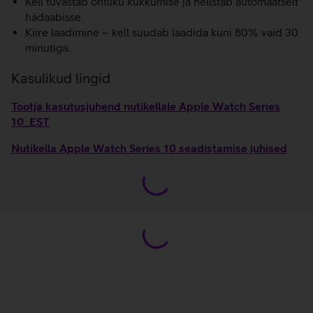
Kell tuvastab ohtliku kukkumise ja helistab automaatselt
hädaabisse.
Kiire laadimine – kell suudab laadida kuni 80% vaid 30
minutiga.
Kasulikud lingid
Tootja kasutusjuhend nutikellale Apple Watch Series
10_EST
Nutikella Apple Watch Series 10 seadistamise juhised