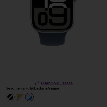
Lisan võrdlusesse
Seadme värv:
hõbedane/sinine
must
kuldne/beež
hõbedane/sinine