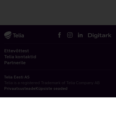
Ettevõttest
Telia kontaktid
Partnerile
Telia Eesti AS
Telia is a registered Trademark of Telia Company AB
Privaatsusteade
Küpsiste seaded