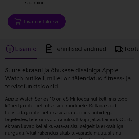
saatmine.
Lisan ostukorvi
Lisainfo
Tehnilised andmed
Toot
Lisainfo
Suure ekraani ja õhukese disainiga Apple
Watch nutikell, millel on täiendatud fitness- ja
tervisefunktsioonid.
Apple Watch Series 10 on eSIMi toega nutikell, mis toob
kõned ja interneti otse sinu randmele. Kellaga saad
helistada ja internetti kasutada ka õues hobidega
tegeledes, telefoni võid rahulikult koju jätta. Lainurk OLED
ekraan kuvab kellal kuvatavat sisu selgelt ja erksalt iga
nurga alt. Vital rakendus aitab tuvastada muutusi sinu