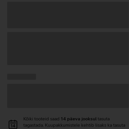
Andmete
laadimine
Kampaania
Andmete
pakkumised:
laadimine
Andmete
Kõiki tooteid saad
14 päeva jooksul
tasuta
laadimine
tagastada. Kuupakkumistele kehtib lisaks ka tasuta