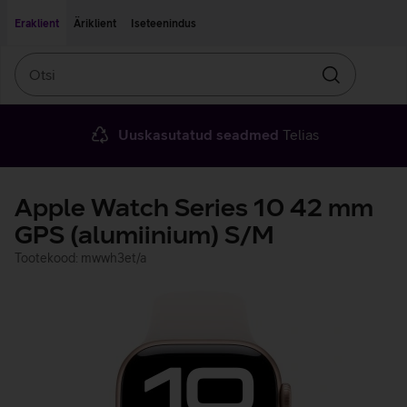
Liigu edasi põhisisu juurde
Ligipääsetavus
Eraklient
Äriklient
Iseteenindus
Otsi
Otsin
Uuskasutatud seadmed
Telias
Apple Watch Series 10 42 mm
GPS (alumiinium) S/M
Tootekood: mwwh3et/a