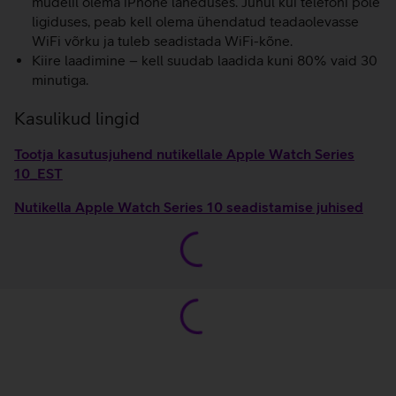
mudelil olema iPhone läheduses. Juhul kui telefoni pole
ligiduses, peab kell olema ühendatud teadaolevasse
WiFi võrku ja tuleb seadistada WiFi-kõne.
Kiire laadimine – kell suudab laadida kuni 80% vaid 30
minutiga.
Kasulikud lingid
Tootja kasutusjuhend nutikellale Apple Watch Series
10_EST
Nutikella Apple Watch Series 10 seadistamise juhised