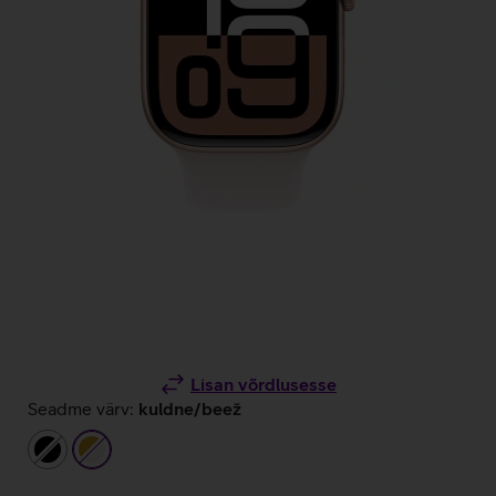
Lisan võrdlusesse
Seadme värv:
kuldne/beež
must
kuldne/beež