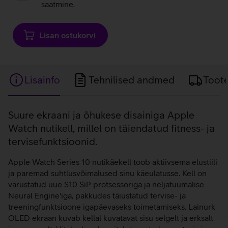
saatmine.
Lisan ostukorvi
Lisainfo
Tehnilised andmed
Toot
Lisainfo
Suure ekraani ja õhukese disainiga Apple
Watch nutikell, millel on täiendatud fitness- ja
tervisefunktsioonid.
Apple Watch Series 10 nutikäekell toob aktiivsema elustiili
ja paremad suhtlusvõimalused sinu käeulatusse. Kell on
varustatud uue S10 SiP protsessoriga ja neljatuumalise
Neural Engine'iga, pakkudes täiustatud tervise- ja
treeningfunktsioone igapäevaseks toimetamiseks. Lainurk
OLED ekraan kuvab kellal kuvatavat sisu selgelt ja erksalt