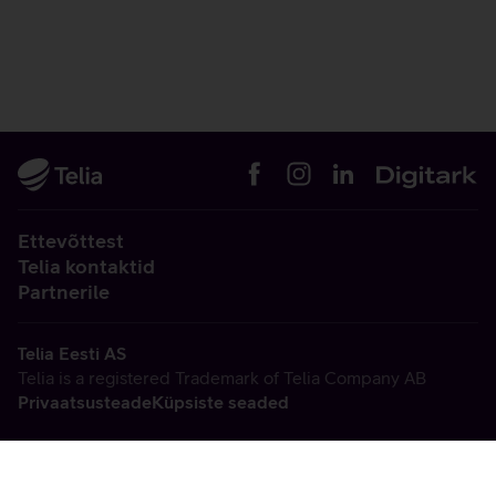
Ettevõttest
Telia kontaktid
Partnerile
Telia Eesti AS
Telia is a registered Trademark of Telia Company AB
Privaatsusteade
Küpsiste seaded