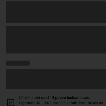
Andmete
laadimine
Kampaania
Andmete
pakkumised:
laadimine
Andmete
Kõiki tooteid saad
14 päeva jooksul
tasuta
laadimine
tagastada. Kuupakkumistele kehtib lisaks ka tasuta