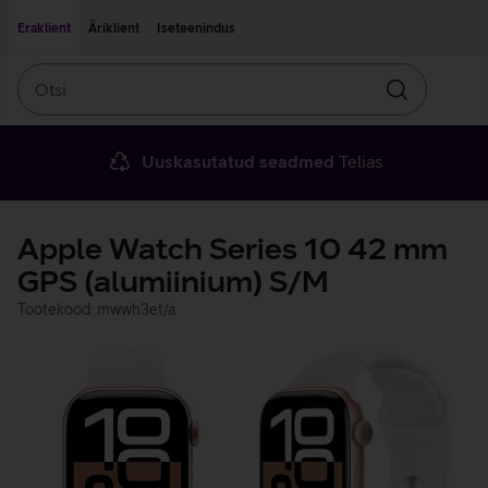
Liigu edasi põhisisu juurde
Ligipääsetavus
Eraklient
Äriklient
Iseteenindus
Otsi
Otsin
Uuskasutatud seadmed
Telias
Apple Watch Series 10 42 mm
GPS (alumiinium) S/M
Tootekood: mwwh3et/a