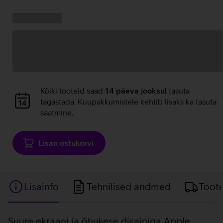
Andmete
laadimine
Kampaania
Andmete
pakkumised:
laadimine
Andmete
Kõiki tooteid saad
14 päeva jooksul
tasuta
laadimine
tagastada. Kuupakkumistele kehtib lisaks ka tasuta
saatmine.
Lisan ostukorvi
Lisainfo
Tehnilised andmed
Toot
Lisainfo
Suure ekraani ja õhukese disainiga Apple