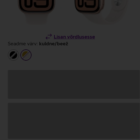
Lisan võrdlusesse
Seadme värv:
kuldne/beež
must
kuldne/beež