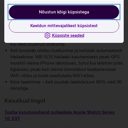
suudab tuvastada uneapnoed, aidates kasutajatel
jälgida ja parandada oma une tervist.
Nõustun kõigi küpsistega
Veetemperatuuri andur annab ujumistreeningu kohta
rohkemat teavet ning uudne sügavusandur teeb Series
10 kella suurepäraseks kaaslaseks nii ujumisel kui ka
Keeldun mittevajalikest küpsistest
snorgeldamisel.
Küpsiste seaded
Check In funktsioon teavitab automaatselt sinu lähedast,
kui oled jõudnud sihtkohta.
Kell tuvastab ohtliku kukkumise ja helistab automaatselt
hädaabisse. NB! SOS hädaabi kasutamiseks peab GPS
mudelil olema iPhone läheduses. Juhul kui telefoni pole
ligiduses, peab kell olema ühendatud teadaolevasse
WiFi võrku ja tuleb seadistada WiFi-kõne.
Kiire laadimine – kell suudab laadida kuni 80% vaid 30
minutiga.
Kasulikud lingid
Tootja kasutusjuhend nutikellale Apple Watch Series
10_EST