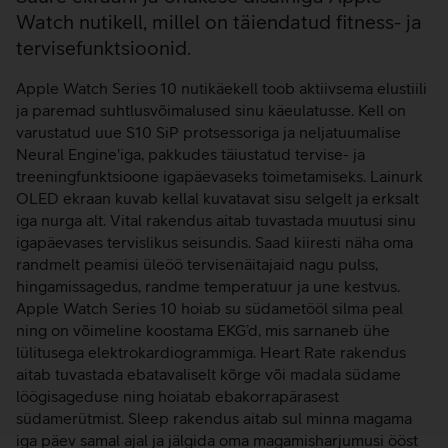
Watch nutikell, millel on täiendatud fitness- ja
tervisefunktsioonid.
Apple Watch Series 10 nutikäekell toob aktiivsema elustiili
ja paremad suhtlusvõimalused sinu käeulatusse. Kell on
varustatud uue S10 SiP protsessoriga ja neljatuumalise
Neural Engine'iga, pakkudes täiustatud tervise- ja
treeningfunktsioone igapäevaseks toimetamiseks. Lainurk
OLED ekraan kuvab kellal kuvatavat sisu selgelt ja erksalt
iga nurga alt. Vital rakendus aitab tuvastada muutusi sinu
igapäevases tervislikus seisundis. Saad kiiresti näha oma
randmelt peamisi üleöö tervisenäitajaid nagu pulss,
hingamissagedus, randme temperatuur ja une kestvus.
Apple Watch Series 10 hoiab su südametööl silma peal
ning on võimeline koostama EKG’d, mis sarnaneb ühe
lülitusega elektrokardiogrammiga. Heart Rate rakendus
aitab tuvastada ebatavaliselt kõrge või madala südame
löögisageduse ning hoiatab ebakorrapärasest
südamerütmist. Sleep rakendus aitab sul minna magama
iga päev samal ajal ja jälgida oma magamisharjumusi ööst