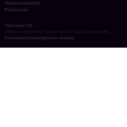
Telia kontaktid
Partnerile
Telia Eesti AS
Telia is a registered Trademark of Telia Company AB
Privaatsusteade
Küpsiste seaded
Vabandame, tekkis