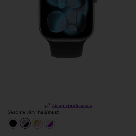
Lisan võrdlusesse
Seadme värv:
hall/must
must
hall/must
kuldne/heleroosa
hõbedane/lilla