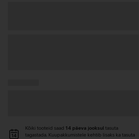
Andmete
laadimine
Kampaania
Andmete
pakkumised:
laadimine
Andmete
Kõiki tooteid saad
14 päeva jooksul
tasuta
laadimine
tagastada. Kuupakkumistele kehtib lisaks ka tasuta