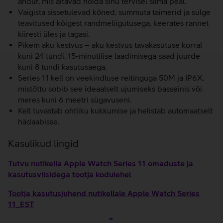
andur, mis aitavad hoida sinu tervisel silma peal.
Vaigista sissetulevad kõned, summuta taimerid ja sulge
teavitused kõigest randmeliigutusega, keerates rannet
kiiresti üles ja tagasi.
Pikem aku kestvus – aku kestvus tavakasutuse korral
kuni 24 tundi. 15-minutilise laadimisega saad juurde
kuni 8 tundi kasutusaega.
Series 11 kell on veekindluse reitinguga 50M ja IP6X,
mistõttu sobib see ideaalselt ujumiseks basseinis või
meres kuni 6 meetri sügavuseni.
Kell tuvastab ohtliku kukkumise ja helistab automaatselt
hädaabisse.
Kasulikud lingid
Tutvu nutikella Apple Watch Series 11 omaduste ja
kasutusviisidega tootja kodulehel
Tootja kasutusjuhend nutikellale Apple Watch Series
11_EST