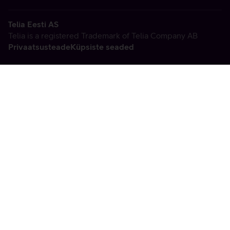
Telia Eesti AS
Telia is a registered Trademark of Telia Company AB
Privaatsusteade
Küpsiste seaded
Vabandame, tekkis
tehniline viga