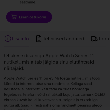
saatmine.
Lisan ostukorvi
Lisainfo
Tehnilised andmed
Toot
Lisainfo
Õhukese disainiga Apple Watch Series 11
nutikell, mis aitab jälgida sinu elutähtsaid
näitajaid.
Apple Watch Series 11 on eSIMi toega nutikell, mis toob
kõned ja interneti otse sinu randmele. Kellaga saad
helistada ja internetti kasutada ka õues hobidega
tegeledes, telefoni võid rahulikult koju jätta. Lainurk OLED
ekraan kuvab kellal kuvatavat sisu selgelt ja erksalt iga
nurga alt. Saad kiiresti näha oma randmelt peamisi üleöö