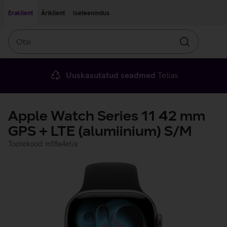
Liigu edasi põhisisu juurde
Ligipääsetavus
Eraklient
Äriklient
Iseteenindus
Otsi
Otsin
Uuskasutatud seadmed
Telias
Apple Watch Series 11 42 mm
GPS + LTE (alumiinium) S/M
Tootekood: mf8a4et/a