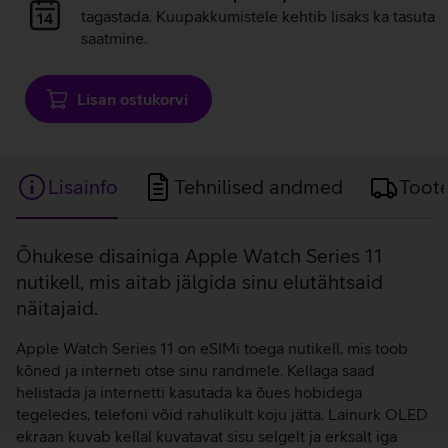
laadimine
tagastada. Kuupakkumistele kehtib lisaks ka tasuta
saatmine.
Lisan ostukorvi
Lisainfo
Tehnilised andmed
Toot
Lisainfo
Õhukese disainiga Apple Watch Series 11
nutikell, mis aitab jälgida sinu elutähtsaid
näitajaid.
Apple Watch Series 11 on eSIMi toega nutikell, mis toob
kõned ja interneti otse sinu randmele. Kellaga saad
helistada ja internetti kasutada ka õues hobidega
tegeledes, telefoni võid rahulikult koju jätta. Lainurk OLED
ekraan kuvab kellal kuvatavat sisu selgelt ja erksalt iga