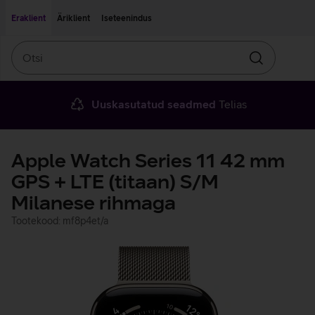
Liigu edasi põhisisu juurde
Ligipääsetavus
Eraklient
Äriklient
Iseteenindus
Otsi
Otsin
Uuskasutatud seadmed
Telias
Apple Watch Series 11 42 mm
GPS + LTE (titaan) S/M
Milanese rihmaga
Tootekood: mf8p4et/a