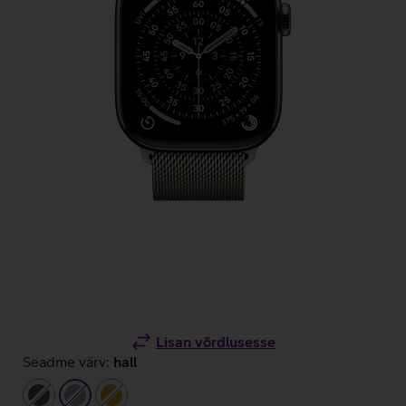
Lisan võrdlusesse
Seadme värv:
hall
tumehall
hall
kuldne