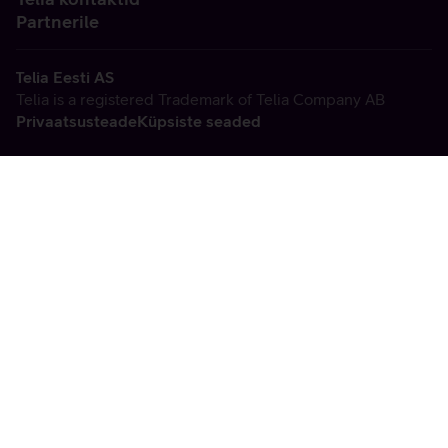
Partnerile
Telia Eesti AS
Telia is a registered Trademark of Telia Company AB
Privaatsusteade
Küpsiste seaded
Vabandame, tekkis