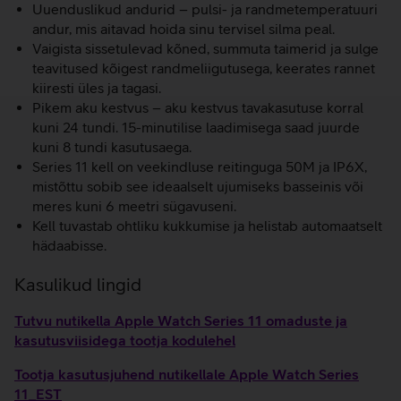
Uuenduslikud andurid – pulsi- ja randmetemperatuuri
andur, mis aitavad hoida sinu tervisel silma peal.
Vaigista sissetulevad kõned, summuta taimerid ja sulge
teavitused kõigest randmeliigutusega, keerates rannet
kiiresti üles ja tagasi.
Pikem aku kestvus – aku kestvus tavakasutuse korral
kuni 24 tundi. 15-minutilise laadimisega saad juurde
kuni 8 tundi kasutusaega.
Series 11 kell on veekindluse reitinguga 50M ja IP6X,
mistõttu sobib see ideaalselt ujumiseks basseinis või
meres kuni 6 meetri sügavuseni.
Kell tuvastab ohtliku kukkumise ja helistab automaatselt
hädaabisse.
Kasulikud lingid
Tutvu nutikella Apple Watch Series 11 omaduste ja
kasutusviisidega tootja kodulehel
Tootja kasutusjuhend nutikellale Apple Watch Series
11_EST