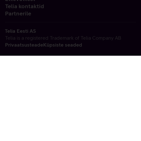
Telia kontaktid
Partnerile
Telia Eesti AS
Telia is a registered Trademark of Telia Company AB
Privaatsusteade
Küpsiste seaded
Vabandame, tekkis