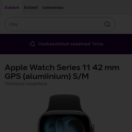
Liigu edasi põhisisu juurde
Ligipääsetavus
Eraklient
Äriklient
Iseteenindus
Otsi
Otsin
Uuskasutatud seadmed
Telias
Apple Watch Series 11 42 mm
GPS (alumiinium) S/M
Tootekood: meqw4et/a