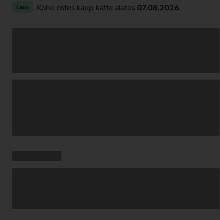
Kohe ostes kaup kätte alates
07.08.2026
.
Laos
Andmete
laadimine
Kampaania
Andmete
pakkumised:
laadimine