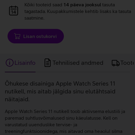
Andmete
Kõiki tooteid saad
14 päeva jooksul
tasuta
laadimine
tagastada. Kuupakkumistele kehtib lisaks ka tasuta
saatmine.
Lisan ostukorvi
Lisainfo
Tehnilised andmed
Toot
Lisainfo
Õhukese disainiga Apple Watch Series 11
nutikell, mis aitab jälgida sinu elutähtsaid
näitajaid.
Apple Watch Series 11 nutikell toob aktiivsema elustiili ja
paremad suhtlusvõimalused sinu käeulatusse. Kell on
varustatud uuenduslike tervise- ja
treeningfunktsioonidega, mis aitavad oma heaolul silma