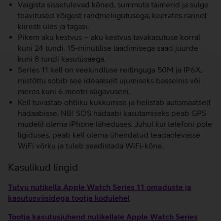
Vaigista sissetulevad kõned, summuta taimerid ja sulge
teavitused kõigest randmeliigutusega, keerates rannet
kiiresti üles ja tagasi.
Pikem aku kestvus – aku kestvus tavakasutuse korral
kuni 24 tundi. 15-minutilise laadimisega saad juurde
kuni 8 tundi kasutusaega.
Series 11 kell on veekindluse reitinguga 50M ja IP6X,
mistõttu sobib see ideaalselt ujumiseks basseinis või
meres kuni 6 meetri sügavuseni.
Kell tuvastab ohtliku kukkumise ja helistab automaatselt
hädaabisse. NB! SOS hädaabi kasutamiseks peab GPS
mudelil olema iPhone läheduses. Juhul kui telefoni pole
ligiduses, peab kell olema ühendatud teadaolevasse
WiFi võrku ja tuleb seadistada WiFi-kõne.
Kasulikud lingid
Tutvu nutikella Apple Watch Series 11 omaduste ja
kasutusviisidega tootja kodulehel
Tootja kasutusjuhend nutikellale Apple Watch Series