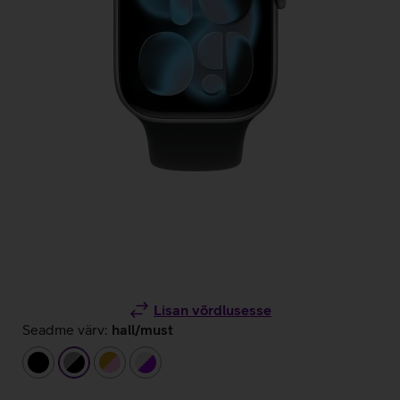
Lisan võrdlusesse
Seadme värv:
hall/must
must
hall/must
kuldne/heleroosa
hõbedane/lilla