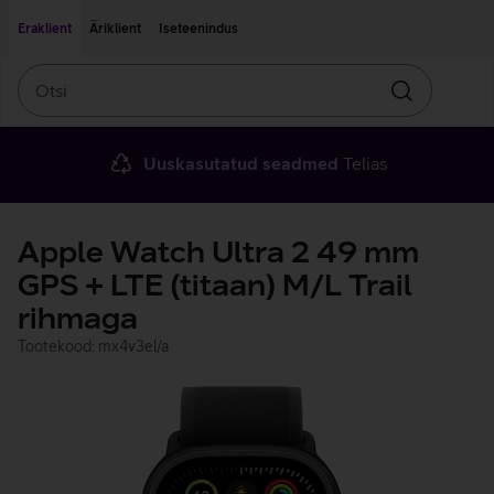
Liigu edasi põhisisu juurde
Ligipääsetavus
Eraklient
Äriklient
Iseteenindus
Otsi
Otsin
Uuskasutatud seadmed
Telias
Apple Watch Ultra 2 49 mm
GPS + LTE (titaan) M/L Trail
rihmaga
Tootekood: mx4v3el/a