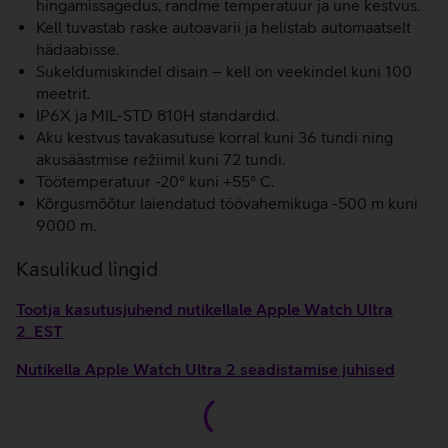
hingamissagedus, randme temperatuur ja une kestvus.
Kell tuvastab raske autoavarii ja helistab automaatselt
hädaabisse.
Sukeldumiskindel disain – kell on veekindel kuni 100
meetrit.
IP6X ja MIL-STD 810H standardid.
Aku kestvus tavakasutuse korral kuni 36 tundi ning
akusäästmise režiimil kuni 72 tundi.
Töötemperatuur -20° kuni +55° C.
Kõrgusmõõtur laiendatud töövahemikuga -500 m kuni
9000 m.
Kasulikud lingid
Tootja kasutusjuhend nutikellale Apple Watch Ultra
2_EST
Nutikella Apple Watch Ultra 2 seadistamise juhised