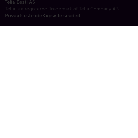
Telia Eesti AS
Telia is a registered Trademark of Telia Company AB
Privaatsusteade
Küpsiste seaded
Vabandame, tekkis
tehniline viga
tx:undefined:ut:null