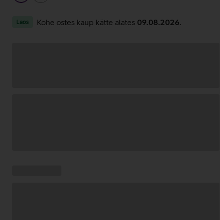
Kohe ostes kaup kätte alates
09.08.2026
.
Laos
Andmete
laadimine
Kampaania
Andmete
pakkumised:
laadimine