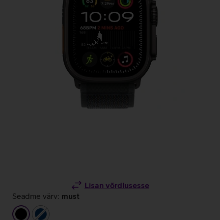
Lisan võrdlusesse
Seadme värv:
must
must
tumesinine