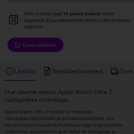
Andmete
Kõiki tooteid saad
14 päeva jooksul
tasuta
laadimine
tagastada. Kuupakkumistele kehtib lisaks ka tasuta
saatmine.
Lisan ostukorvi
Lisainfo
Tehnilised andmed
Toot
Lisainfo
Uue taseme seiklus Apple Watch Ultra 2
vastupidava nutikellaga.
Apple Watch Ultra 2 nutikell on mõeldud
vastupidavusportlastele ja spordientusiastidele, kes
harrastavad erinevaid ekstreemsusi nagu mägironimine,
matkamine, sukeldumine jpm. Kellal on vastupidav ja