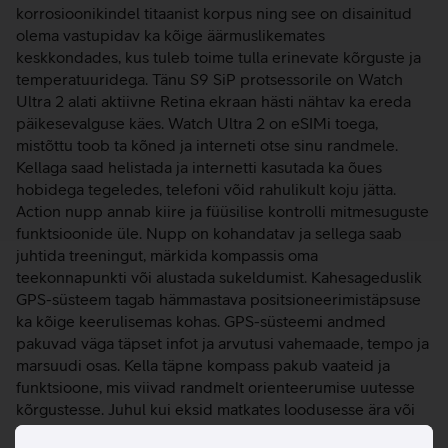
korrosioonikindel titaanist korpus ning see on disainitud
olema vastupidav ka kõige äärmuslikemates
keskkondades, kus tuleb toime tulla erinevate kõrguste ja
temperatuuridega. Tänu S9 SiP protsessorile on Watch
Ultra 2 alati aktiivne Retina ekraan hästi nähtav ka ereda
päikesevalguse käes. Watch Ultra 2 on eSIMi toega,
mistõttu toob ta kõned ja interneti otse sinu randmele.
Kellaga saad helistada ja internetti kasutada ka õues
hobidega tegeledes, telefoni võid rahulikult koju jätta.
Action nupp annab kiire ja füüsilise kontrolli mitmesuguste
funktsioonide üle. Nupp on kohandatav ja sellega saab
juhtida treeningut, märkida kompassis oma
teekonnapunkti või alustada sukeldumist. Kahesageduslik
GPS-süsteem tagab hämmastava positsioneerimistäpsuse
ka kõige keerulisemas kohas. GPS-süsteemi andmed
pakuvad väga täpset infot ja arvutusi vahemaade, tempo ja
marsuudi osas. Kella täpne kompass pakub vaateid ja
funktsioone, mis viivad randmelt orienteerumise uutesse
kõrgustesse. Juhul kui eksid matkates loodusesse ära või
vigastad end ning pead seeläbi tähelepanu enda peale