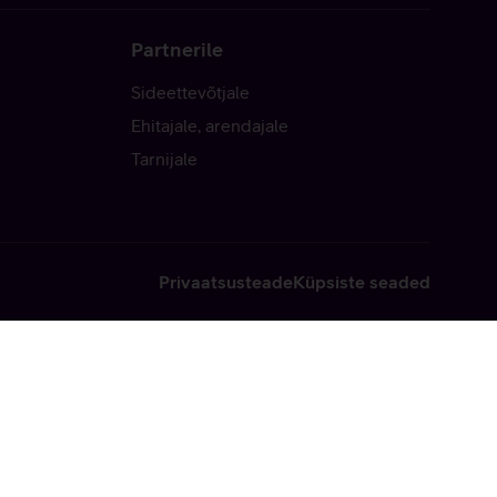
Partnerile
Sideettevõtjale
Ehitajale, arendajale
Tarnijale
Privaatsusteade
Küpsiste seaded