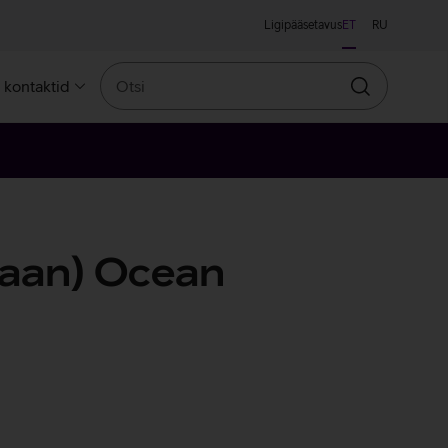
Ligipääsetavus
ET
RU
Otsi
a kontaktid
Otsin
taan) Ocean