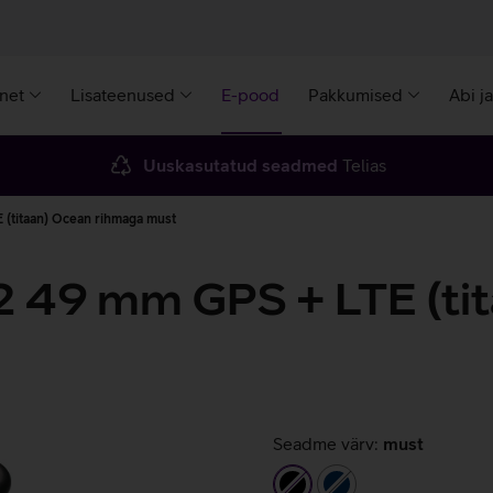
rnet
Lisateenused
E-pood
Pakkumised
Abi j
Uuskasutatud seadmed
Telias
 (titaan) Ocean rihmaga must
2 49 mm GPS + LTE (ti
Seadme värv:
must
must
tumesinine