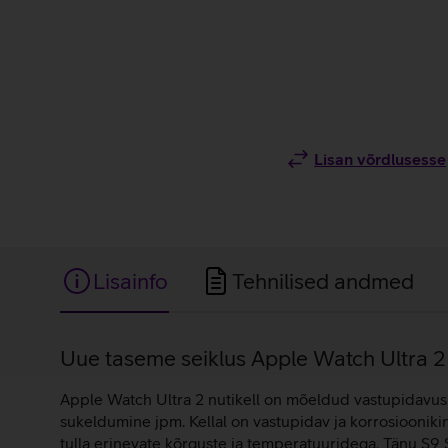
Lisan võrdlusesse
Lisainfo
Tehnilised andmed
Lisainfo
Uue taseme seiklus Apple Watch Ultra 2 
Apple Watch Ultra 2 nutikell on mõeldud vastupidavusp
sukeldumine jpm. Kellal on vastupidav ja korrosiooniki
tulla erinevate kõrguste ja temperatuuridega. Tänu S9 S