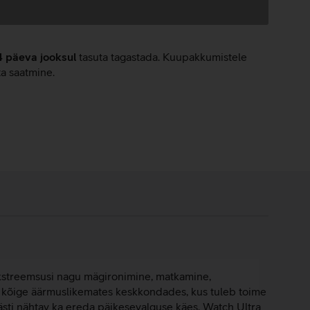
4 päeva jooksul
tasuta tagastada. Kuupakkumistele
ta saatmine.
ekstreemsusi nagu mägironimine, matkamine,
ka kõige äärmuslikemates keskkondades, kus tuleb toime
hästi nähtav ka ereda päikesevalguse käes. Watch Ultra