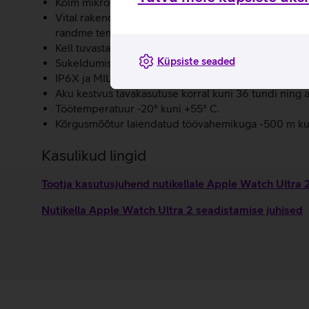
Kolm mikrofoni, et kasutajat oleks paremini kuulda.
Vital rakendus aitab tuvastada muutusi sinu igapäeva
randme temperatuur ja une kestvus.
Kell tuvastab raske autoavarii ja helistab automaatse
Küpsiste seaded
Sukeldumiskindel disain – kell on veekindel kuni 10
IP6X ja MIL-STD 810H standardid.
Aku kestvus tavakasutuse korral kuni 36 tundi ning a
Töötemperatuur -20° kuni +55° C.
Kõrgusmõõtur laiendatud töövahemikuga -500 m ku
Kasulikud lingid
Tootja kasutusjuhend nutikellale Apple Watch Ultra
Nutikella Apple Watch Ultra 2 seadistamise juhised