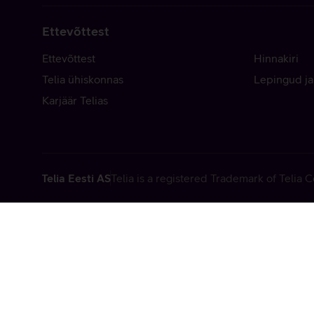
Ettevõttest
Ettevõttest
Hinnakiri
Telia ühiskonnas
Lepingud ja
Karjäär Telias
Telia Eesti AS
Telia is a registered Trademark of Telia