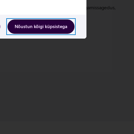
isi üleöö tervisenäitajaid nagu pulss, hingamissagedus,
Nõustun kõigi küpsistega