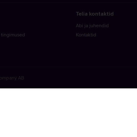
Telia kontaktid
Abi ja juhendid
 tingimused
Kontaktid
 Company AB