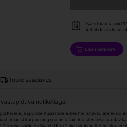
Andmete
Kõiki tooteid saad
1
laadimine
kehtib lisaks ka tasu
Lisan ostukorvi
Toote saadavus
vastupidava nutikellaga.
ortlastele ja spordientusiastidele, kes harrastavad erinevaid 
ndel titaanist korpus ning see on disainitud olema vastupidav 
iP protsessorile on Watch Ultra 2 alati aktiivne Retina ekraan 