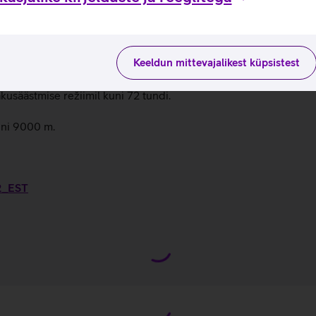
ses tervislikus seisundis. Saad kiiresti näha oma randmelt peam
lt hädaabisse.
Keeldun mittevajalikest küpsistest
0 meetrit.
kusäästmise režiimil kuni 72 tundi.
ni 9000 m.
 2_EST