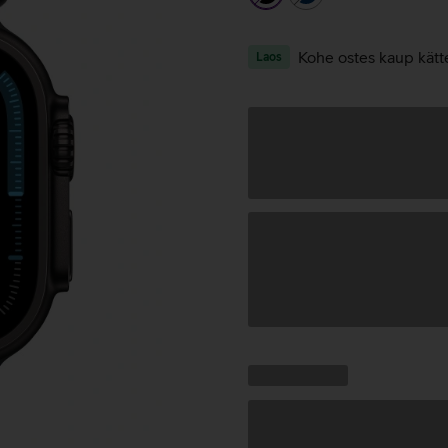
Kohe ostes kaup kätt
Laos
Andmete
laadimine
Kampaania
Andmete
pakkumised:
laadimine