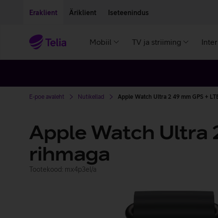
Liigu edasi põhisisu juurde
Ligipääsetavus
Eraklient
Äriklient
Iseteenindus
Mobiil
TV ja striiming
Inte
E-poe avaleht
Nutikellad
Apple Watch Ultra 2 49 mm GPS + LTE
Apple Watch Ultra 
rihmaga
Tootekood: mx4p3el/a