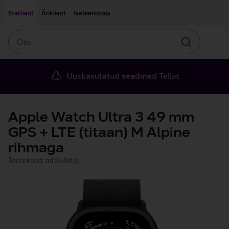
Liigu edasi põhisisu juurde
Ligipääsetavus
Eraklient
Äriklient
Iseteenindus
Otsi
Otsin
Uuskasutatud seadmed
Telias
Apple Watch Ultra 3 49 mm
GPS + LTE (titaan) M Alpine
rihmaga
Tootekood: mf0v4et/a