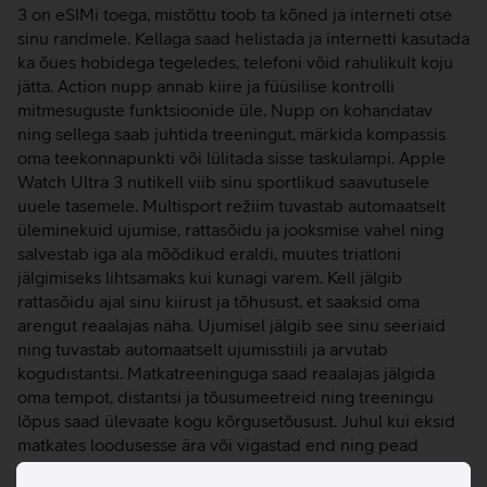
3 on eSIMi toega, mistõttu toob ta kõned ja interneti otse
sinu randmele. Kellaga saad helistada ja internetti kasutada
ka õues hobidega tegeledes, telefoni võid rahulikult koju
jätta. Action nupp annab kiire ja füüsilise kontrolli
mitmesuguste funktsioonide üle. Nupp on kohandatav
ning sellega saab juhtida treeningut, märkida kompassis
oma teekonnapunkti või lülitada sisse taskulampi. Apple
Watch Ultra 3 nutikell viib sinu sportlikud saavutusele
uuele tasemele. Multisport režiim tuvastab automaatselt
üleminekuid ujumise, rattasõidu ja jooksmise vahel ning
salvestab iga ala mõõdikud eraldi, muutes triatloni
jälgimiseks lihtsamaks kui kunagi varem. Kell jälgib
rattasõidu ajal sinu kiirust ja tõhusust, et saaksid oma
arengut reaalajas näha. Ujumisel jälgib see sinu seeriaid
ning tuvastab automaatselt ujumisstiili ja arvutab
kogudistantsi. Matkatreeninguga saad reaalajas jälgida
oma tempot, distantsi ja tõusumeetreid ning treeningu
lõpus saad ülevaate kogu kõrgusetõusust. Juhul kui eksid
matkates loodusesse ära või vigastad end ning pead
seeläbi tähelepanu enda peale tõmbama, siis hoides