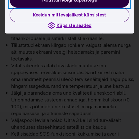
MultiSIMi teenusega saad liituda mugavalt otse kellast.
Keeldun mittevajalikest küpsistest
Vaatan juhendit
Vasta kõnedele telefoni asukohast hoolimata.
Küpsiste seaded
Ultra 3 kell on ehitatud kestma tänu vastupidavale
titaankorpusele ja safiirkristallist ekraanile.
Täiustatud ekraan kiirgab rohkem valgust laiema nurga
alt, muutes ekraani veelgi heledamaks ja paremini
loetavaks.
Vital rakendus aitab tuvastada muutusi sinu
igapäevases tervislikus seisundis. Saad kiiresti näha
oma randmelt peamisi üleöö tervisenäitajaid nagu pulss,
hingamissagedus, randme temperatuur ja une kestvus.
Jälgi ja parandada oma une kvaliteeti uneskoori abil.
Unehindamise süsteem annab igal hommikul skoori (0-
100), mis põhineb une kestusel, magamamineku
regulaarsusel ja ärkamiste sagedusel.
Väljaspool leviala hoiab Ultra 3 kell sind turvaliselt
ühenduses sisseehitatud satelliitside kaudu.
Kell sisaldab SOS-funktsiooni, kukkumise ja avarii