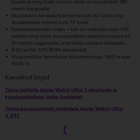
tuvastust ning lisaks sireeni, mida on kuulda kuni 180
meetri kaugusele.
Aku kestvus tavakasutuse korral kuni 42 tundi ning
akusäästmise režiimil kuni 72 tundi.
Sukeldumiskindel disain – kell on veekindel kuni 100
meetrit ning sobib harrastuslikuks sukeldumiseks kuni
40 meetri sügavusele ja kiireteks veespordialadeks.
IP6X ja MIL-STD 810H standardid.
Kõrgusmõõtur laiendatud töövahemikuga -500 m kuni
9000 m.
Kasulikud lingid
Tutvu nutikella Apple Watch Ultra 3 omaduste ja
kasutusviisidega tootja kodulehel
Tootja kasutusjuhend nutikellale Apple Watch Ultra
3_EST