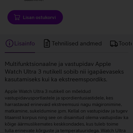
Lisan ostukorvi
Lisainfo
Tehnilised andmed
Toot
Lisainfo
Multifunktsionaalne ja vastupidav Apple
Watch Ultra 3 nutikell sobib nii igapäevaseks
kasutamiseks kui ka ekstreemspordiks.
Apple Watch Ultra 3 nutikell on mõeldud
vastupidavusportlastele ja spordientusiastidele, kes
harrastavad erinevaid ekstreemsusi nagu mägironimine,
matkamine, sukeldumine jpm. Kellal on vastupidav ja tugev
titaanist korpus ning see on disainitud olema vastupidav ka
kõige äärmuslikemates keskkondades, kus tuleb toime
tulla erinevate kõrguste ja temperatuuridega. Watch Ultra