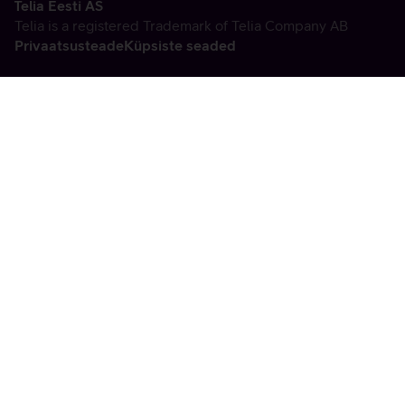
Telia Eesti AS
Telia is a registered Trademark of Telia Company AB
Privaatsusteade
Küpsiste seaded
Vabandame, tekkis
tehniline viga
tx:undefined:ut:null