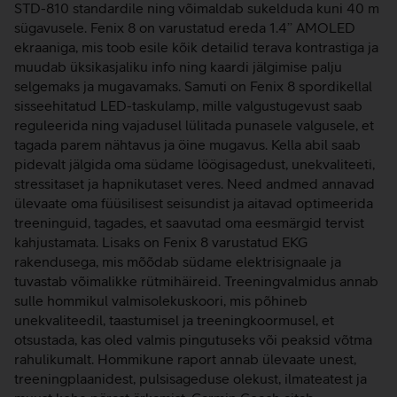
STD-810 standardile ning võimaldab sukelduda kuni 40 m
sügavusele. Fenix 8 on varustatud ereda 1.4’’ AMOLED
ekraaniga, mis toob esile kõik detailid terava kontrastiga ja
muudab üksikasjaliku info ning kaardi jälgimise palju
selgemaks ja mugavamaks. Samuti on Fenix 8 spordikellal
sisseehitatud LED-taskulamp, mille valgustugevust saab
reguleerida ning vajadusel lülitada punasele valgusele, et
tagada parem nähtavus ja öine mugavus. Kella abil saab
pidevalt jälgida oma südame löögisagedust, unekvaliteeti,
stressitaset ja hapnikutaset veres. Need andmed annavad
ülevaate oma füüsilisest seisundist ja aitavad optimeerida
treeninguid, tagades, et saavutad oma eesmärgid tervist
kahjustamata. Lisaks on Fenix 8 varustatud EKG
rakendusega, mis mõõdab südame elektrisignaale ja
tuvastab võimalikke rütmihäireid. Treeningvalmidus annab
sulle hommikul valmisolekuskoori, mis põhineb
unekvaliteedil, taastumisel ja treeningkoormusel, et
otsustada, kas oled valmis pingutuseks või peaksid võtma
rahulikumalt. Hommikune raport annab ülevaate unest,
treeningplaanidest, pulsisageduse olekust, ilmateatest ja