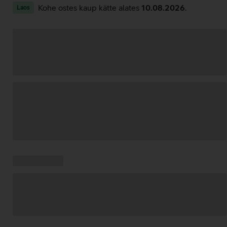
Kohe ostes kaup kätte alates
10.08.2026
.
Laos
Andmete
laadimine
Kampaania
Andmete
pakkumised:
laadimine