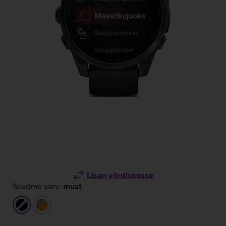
Lisan võrdlusesse
Seadme värv:
must
must
hall/oranž