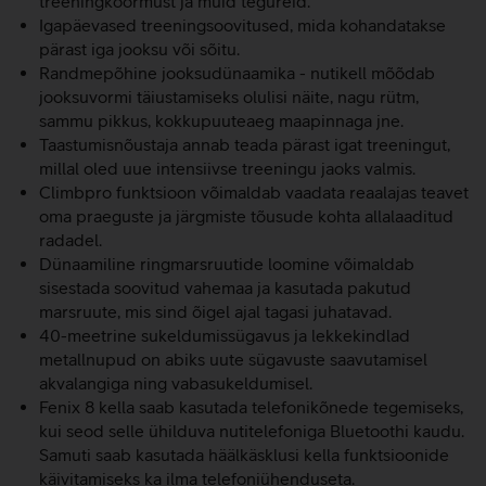
treeningkoormust ja muid tegureid.
Igapäevased treeningsoovitused, mida kohandatakse
pärast iga jooksu või sõitu.
Randmepõhine jooksudünaamika - nutikell mõõdab
jooksuvormi täiustamiseks olulisi näite, nagu rütm,
sammu pikkus, kokkupuuteaeg maapinnaga jne.
Taastumisnõustaja annab teada pärast igat treeningut,
millal oled uue intensiivse treeningu jaoks valmis.
Climbpro funktsioon võimaldab vaadata reaalajas teavet
oma praeguste ja järgmiste tõusude kohta allalaaditud
radadel.
Dünaamiline ringmarsruutide loomine võimaldab
sisestada soovitud vahemaa ja kasutada pakutud
marsruute, mis sind õigel ajal tagasi juhatavad.
40-meetrine sukeldumissügavus ja lekkekindlad
metallnupud on abiks uute sügavuste saavutamisel
akvalangiga ning vabasukeldumisel.
Fenix 8 kella saab kasutada telefonikõnede tegemiseks,
kui seod selle ühilduva nutitelefoniga Bluetoothi kaudu.
Samuti saab kasutada häälkäsklusi kella funktsioonide
käivitamiseks ka ilma telefoniühenduseta.