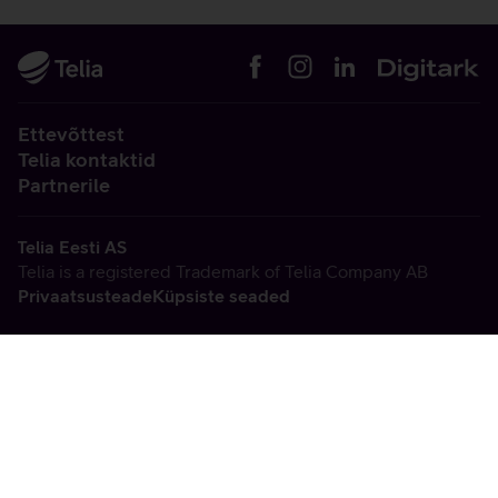
Ettevõttest
Telia kontaktid
Partnerile
Telia Eesti AS
Telia is a registered Trademark of Telia Company AB
Privaatsusteade
Küpsiste seaded