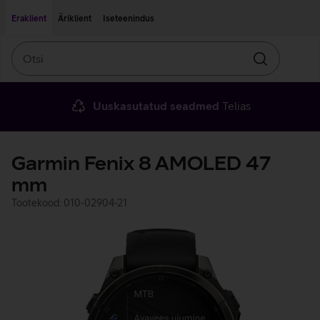
Liigu edasi põhisisu juurde
Ligipääsetavus
Eraklient
Äriklient
Iseteenindus
Otsi
Otsin
Uuskasutatud seadmed
Telias
Garmin Fenix 8 AMOLED 47
mm
Tootekood: 010-02904-21