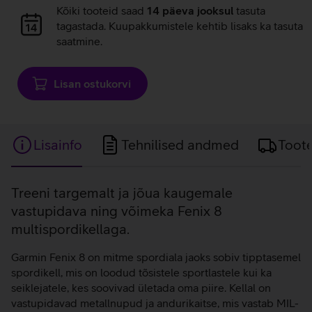
Andmete
Kõiki tooteid saad
14 päeva jooksul
tasuta
laadimine
tagastada. Kuupakkumistele kehtib lisaks ka tasuta
saatmine.
Lisan ostukorvi
Lisainfo
Tehnilised andmed
Toot
Lisainfo
Treeni targemalt ja jõua kaugemale
vastupidava ning võimeka Fenix 8
multispordikellaga.
Garmin Fenix 8 on mitme spordiala jaoks sobiv tipptasemel
spordikell, mis on loodud tõsistele sportlastele kui ka
seiklejatele, kes soovivad ületada oma piire. Kellal on
vastupidavad metallnupud ja andurikaitse, mis vastab MIL-