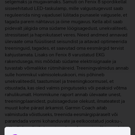
selgemaks ja mugavamaks. Samuti on Fenix 8 spordikellal
sisseehitatud LED-taskulamp, mille valgustugevust saab
reguleerida ning vajadusel lülitada punasele valgusele, et
tagada parem nähtavus ja öine mugavus. Kella abil saab
pidevalt jälgida oma südame löögisagedust, unekvaliteeti,
stressitaset ja hapnikutaset veres. Need andmed annavad
ülevaate oma füüsilisest seisundist ja aitavad optimeerida
treeninguid, tagades, et saavutad oma eesmärgid tervist
kahjustamata. Lisaks on Fenix 8 varustatud EKG
rakendusega, mis mõõdab südame elektrisignaale ja
tuvastab võimalikke rütmihäireid. Treeningvalmidus annab
sulle hommikul valmisolekuskoori, mis põhineb
unekvaliteedil, taastumisel ja treeningkoormusel, et
otsustada, kas oled valmis pingutuseks või peaksid võtma
rahulikumalt. Hommikune raport annab ülevaate unest,
treeningplaanidest, pulsisageduse olekust, ilmateatest ja
muust kohe pärast ärkamist. Garmin Coach aitab
valmistuda võistluseks, treenida eesmärgipäraselt või
parandada vormi kohanduvate ja eelkoostatud jooksu-,
rattasõidu- või jõutreeningu kavadega, mis põhinevad sinu
sooritusvõime ja tervisenäitudel. PacePro tehnoloogia