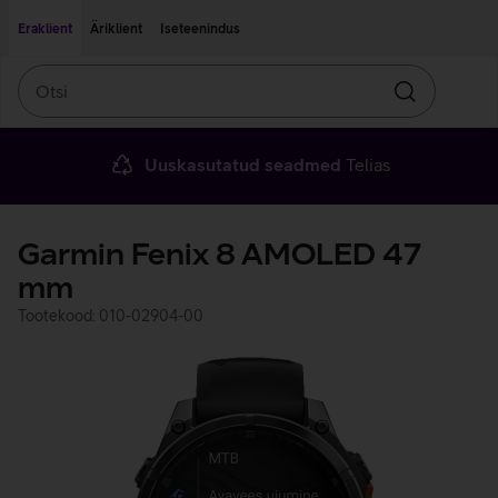
Liigu edasi põhisisu juurde
Ligipääsetavus
Eraklient
Äriklient
Iseteenindus
Otsi
Otsin
Uuskasutatud seadmed
Telias
Garmin Fenix 8 AMOLED 47
mm
Tootekood: 010-02904-00