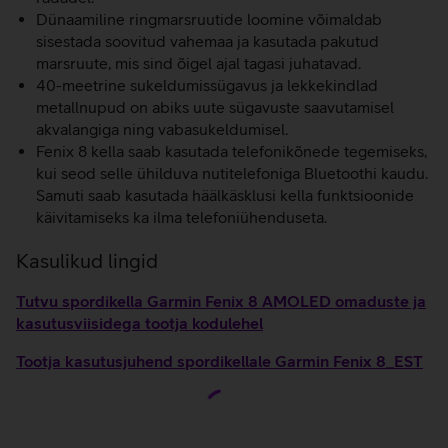
Dünaamiline ringmarsruutide loomine võimaldab
sisestada soovitud vahemaa ja kasutada pakutud
marsruute, mis sind õigel ajal tagasi juhatavad.
40-meetrine sukeldumissügavus ja lekkekindlad
metallnupud on abiks uute sügavuste saavutamisel
akvalangiga ning vabasukeldumisel.
Fenix 8 kella saab kasutada telefonikõnede tegemiseks,
kui seod selle ühilduva nutitelefoniga Bluetoothi kaudu.
Samuti saab kasutada häälkäsklusi kella funktsioonide
käivitamiseks ka ilma telefoniühenduseta.
Kasulikud lingid
Tutvu spordikella Garmin Fenix 8 AMOLED omaduste ja
kasutusviisidega tootja kodulehel
Tootja kasutusjuhend spordikellale Garmin Fenix 8_EST