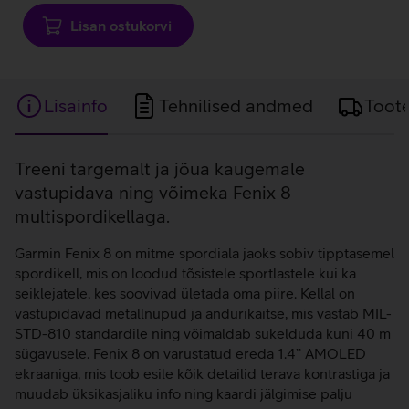
Lisan ostukorvi
Lisainfo
Tehnilised andmed
Toot
Lisainfo
Treeni targemalt ja jõua kaugemale
vastupidava ning võimeka Fenix 8
multispordikellaga.
Garmin Fenix 8 on mitme spordiala jaoks sobiv tipptasemel
spordikell, mis on loodud tõsistele sportlastele kui ka
seiklejatele, kes soovivad ületada oma piire. Kellal on
vastupidavad metallnupud ja andurikaitse, mis vastab MIL-
STD-810 standardile ning võimaldab sukelduda kuni 40 m
sügavusele. Fenix 8 on varustatud ereda 1.4’’ AMOLED
ekraaniga, mis toob esile kõik detailid terava kontrastiga ja
muudab üksikasjaliku info ning kaardi jälgimise palju