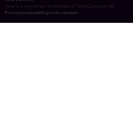
Telia is a registered Trademark of Telia Company AB
Privaatsusteade
Küpsiste seaded
Vabandame, tekkis
tehniline viga
tx:undefined:ut:null