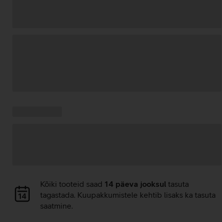
Andmete
laadimine
Kampaania
Andmete
pakkumised:
laadimine
Andmete
Kõiki tooteid saad
14 päeva jooksul
tasuta
laadimine
tagastada. Kuupakkumistele kehtib lisaks ka tasuta
saatmine.