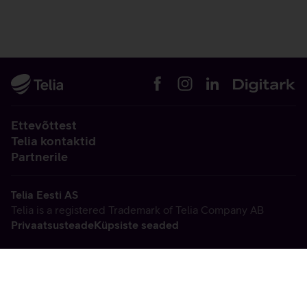
Ettevõttest
Telia kontaktid
Partnerile
Telia Eesti AS
Telia is a registered Trademark of Telia Company AB
Privaatsusteade
Küpsiste seaded