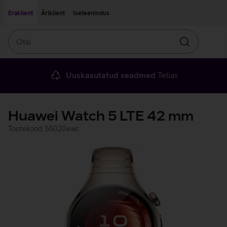
Liigu edasi põhisisu juurde
Ligipääsetavus
Eraklient
Äriklient
Iseteenindus
Otsi
Otsin
Uuskasutatud seadmed
Telias
Huawei Watch 5 LTE 42 mm
Tootekood: 55020ewc