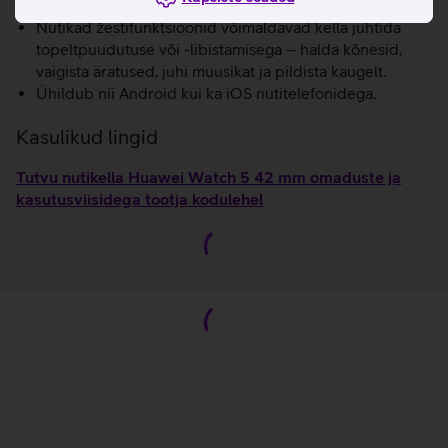
vere hapnikusisaldust mõõta otse sõrmeotsast.
Nutikad žestifunktsioonid võimaldavad kella juhtida
topeltpuudutuse või -libistamisega – halda kõnesid,
vaigista äratused, juhi muusikat ja pildista kaugelt.
Ühildub nii Android kui ka iOS nutitelefonidega.
Kasulikud lingid
Tutvu nutikella Huawei Watch 5 42 mm omaduste ja
kasutusviisidega tootja kodulehel