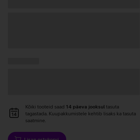
Andmete
laadimine
Kampaania
Andmete
pakkumised:
laadimine
Andmete
Kõiki tooteid saad
14 päeva jooksul
tasuta
laadimine
tagastada. Kuupakkumistele kehtib lisaks ka tasuta
saatmine.
Lisan ostukorvi