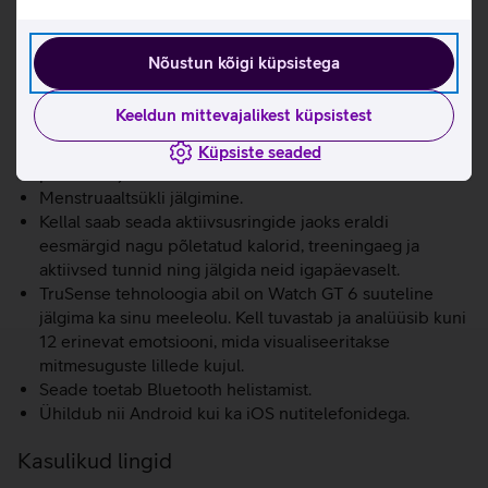
ujumine, matkamine ja jõutreeningud.
Randmepõhine rattasõidu võimsuse mõõtmine
võimaldab treeninguid analüüsida ilma lisaseadmeid
Nõustun kõigi küpsistega
kasutamata.
Kell jälgib südame löögisageduse varieeruvust (HRV)
Keeldun mittevajalikest küpsistest
ööpäevaringselt, pakkudes väärtuslikku infot füüsilise
seisundi, treeningute ja igapäevaste harjumuste
Küpsiste seaded
paremaks juhtimiseks.
Menstruaaltsükli jälgimine.
Kellal saab seada aktiivsusringide jaoks eraldi
eesmärgid nagu põletatud kalorid, treeningaeg ja
aktiivsed tunnid ning jälgida neid igapäevaselt.
TruSense tehnoloogia abil on Watch GT 6 suuteline
jälgima ka sinu meeleolu. Kell tuvastab ja analüüsib kuni
12 erinevat emotsiooni, mida visualiseeritakse
mitmesuguste lillede kujul.
Seade toetab Bluetooth helistamist.
Ühildub nii Android kui ka iOS nutitelefonidega.
Kasulikud lingid