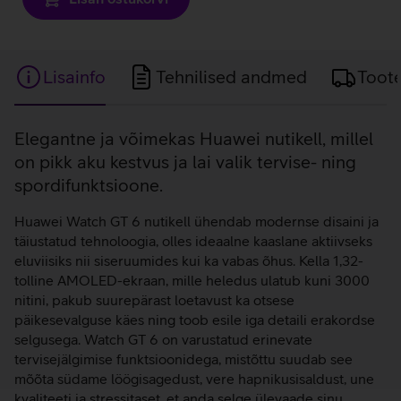
Lisainfo
Tehnilised andmed
Toot
Lisainfo
Elegantne ja võimekas Huawei nutikell, millel
on pikk aku kestvus ja lai valik tervise- ning
spordifunktsioone.
Huawei Watch GT 6 nutikell ühendab modernse disaini ja
täiustatud tehnoloogia, olles ideaalne kaaslane aktiivseks
eluviisiks nii siseruumides kui ka vabas õhus. Kella 1,32-
tolline AMOLED-ekraan, mille heledus ulatub kuni 3000
nitini, pakub suurepärast loetavust ka otsese
päikesevalguse käes ning toob esile iga detaili erakordse
selgusega. Watch GT 6 on varustatud erinevate
tervisejälgimise funktsioonidega, mistõttu suudab see
mõõta südame löögisagedust, vere hapnikusisaldust, une
kvaliteeti ja stressitaset, et anda selge ülevaade sinu