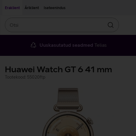
Liigu edasi põhisisu juurde
Ligipääsetavus
Eraklient
Äriklient
Iseteenindus
Otsi
Otsin
Uuskasutatud seadmed
Telias
Huawei Watch GT 6 41 mm
Tootekood: 55020ftp