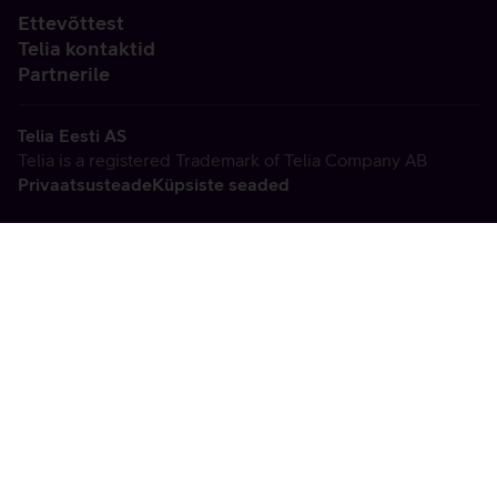
Ettevõttest
Telia kontaktid
Partnerile
Telia Eesti AS
Telia is a registered Trademark of Telia Company AB
Privaatsusteade
Küpsiste seaded