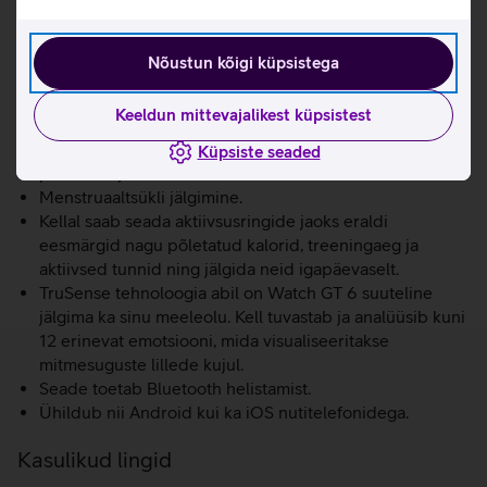
ujumine, matkamine ja jõutreeningud.
Randmepõhine rattasõidu võimsuse mõõtmine
võimaldab treeninguid analüüsida ilma lisaseadmeid
Nõustun kõigi küpsistega
kasutamata.
Kell jälgib südame löögisageduse varieeruvust (HRV)
Keeldun mittevajalikest küpsistest
ööpäevaringselt, pakkudes väärtuslikku infot füüsilise
seisundi, treeningute ja igapäevaste harjumuste
Küpsiste seaded
paremaks juhtimiseks.
Menstruaaltsükli jälgimine.
Kellal saab seada aktiivsusringide jaoks eraldi
eesmärgid nagu põletatud kalorid, treeningaeg ja
aktiivsed tunnid ning jälgida neid igapäevaselt.
TruSense tehnoloogia abil on Watch GT 6 suuteline
jälgima ka sinu meeleolu. Kell tuvastab ja analüüsib kuni
12 erinevat emotsiooni, mida visualiseeritakse
mitmesuguste lillede kujul.
Seade toetab Bluetooth helistamist.
Ühildub nii Android kui ka iOS nutitelefonidega.
Kasulikud lingid