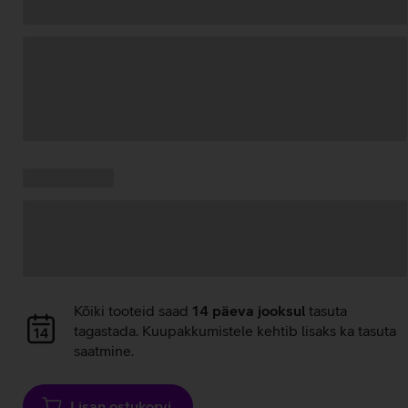
Andmete
laadimine
Kampaania
Andmete
pakkumised:
laadimine
Andmete
Kõiki tooteid saad
14 päeva jooksul
tasuta
laadimine
tagastada. Kuupakkumistele kehtib lisaks ka tasuta
saatmine.
Lisan ostukorvi