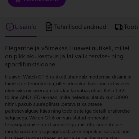
Lisainfo
Tehnilised andmed
Toot
Lisainfo
Elegantne ja võimekas Huawei nutikell, millel
on pikk aku kestvus ja lai valik tervise- ning
spordifunktsioone.
Huawei Watch GT 6 nutikell ühendab modernse disaini ja
täiustatud tehnoloogia, olles ideaalne kaaslane aktiivseks
eluviisiks nii siseruumides kui ka vabas õhus. Kella 1,32-
tolline AMOLED-ekraan, mille heledus ulatub kuni 3000
nitini, pakub suurepärast loetavust ka otsese
päikesevalguse käes ning toob esile iga detaili erakordse
selgusega. Watch GT 6 on varustatud erinevate
tervisejälgimise funktsioonidega, mistõttu suudab see
mõõta südame löögisagedust, vere hapnikusisaldust, une
kvaliteeti ja stressitaset, et anda selge ülevaade sinu