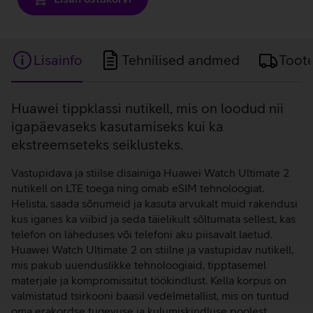
Lisainfo
Tehnilised andmed
Toot
Lisainfo
Huawei tippklassi nutikell, mis on loodud nii
igapäevaseks kasutamiseks kui ka
ekstreemseteks seiklusteks.
Vastupidava ja stiilse disainiga Huawei Watch Ultimate 2
nutikell on LTE toega ning omab eSIM tehnoloogiat.
Helista, saada sõnumeid ja kasuta arvukalt muid rakendusi
kus iganes ka viibid ja seda täielikult sõltumata sellest, kas
telefon on läheduses või telefoni aku piisavalt laetud.
Huawei Watch Ultimate 2 on stiilne ja vastupidav nutikell,
mis pakub uuenduslikke tehnoloogiaid, tipptasemel
materjale ja kompromissitut töökindlust. Kella korpus on
valmistatud tsirkooni baasil vedelmetallist, mis on tuntud
oma erakordse tugevuse ja kulumiskindluse poolest.