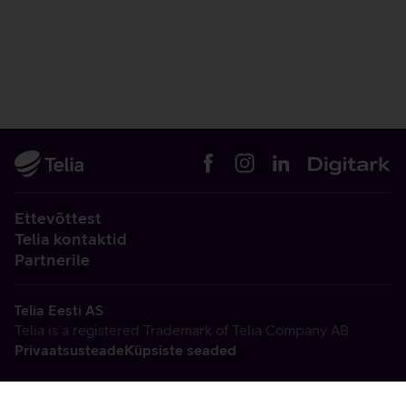
Ettevõttest
Telia kontaktid
Partnerile
Telia Eesti AS
Telia is a registered Trademark of Telia Company AB
Privaatsusteade
Küpsiste seaded