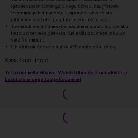
igapäevaseid toiminguid nagu kõned, kaugfotode
tegemine ja kolmandate osapoolte rakenduste
juhtimine vaid ühe puudutuse või libistusega.
15-minutiline juhtmevaba laadimine annab juurde aku
kestvust terveks päevaks. Kella täislaadimiseks kulub
vaid 90 minutit.
Ühildub nii Android kui ka iOS nutitelefonidega.
Kasulikud lingid
Tutvu nutikella Huawei Watch Ultimate 2 omaduste ja
kasutusviisidega tootja kodulehel