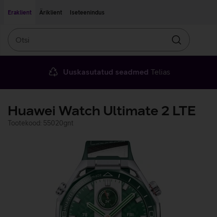
Liigu edasi põhisisu juurde
Ligipääsetavus
Eraklient
Äriklient
Iseteenindus
Otsi
Otsin
Uuskasutatud seadmed
Telias
Huawei Watch Ultimate 2 LTE
Tootekood: 55020gnt