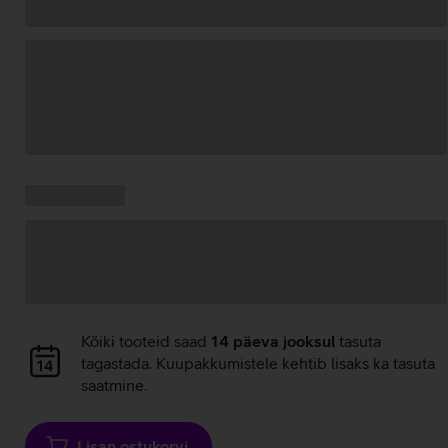
Andmete
laadimine
Kampaania
Andmete
pakkumised:
laadimine
Andmete
Kõiki tooteid saad
14 päeva jooksul
tasuta
laadimine
tagastada. Kuupakkumistele kehtib lisaks ka tasuta
saatmine.
Lisan ostukorvi