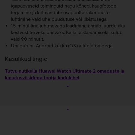
igapäevaseid toiminguid nagu kõned, kaugfotode
tegemine ja kolmandate osapoolte rakenduste
juhtimine vaid ühe puudutuse või libistusega.
15-minutiline juhtmevaba laadimine annab juurde aku
kestvust terveks päevaks. Kella täislaadimiseks kulub
vaid 90 minutit.
Ühildub nii Android kui ka iOS nutitelefonidega.
Kasulikud lingid
Tutvu nutikella Huawei Watch Ultimate 2 omaduste ja
kasutusviisidega tootja kodulehel