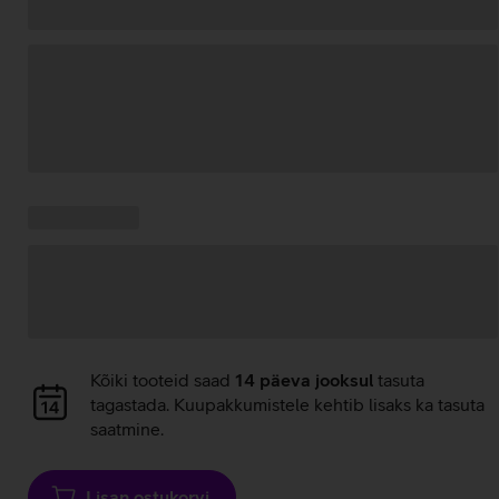
Andmete
laadimine
Kampaania
Andmete
pakkumised:
laadimine
Andmete
Kõiki tooteid saad
14 päeva jooksul
tasuta
laadimine
tagastada. Kuupakkumistele kehtib lisaks ka tasuta
saatmine.
Lisan ostukorvi