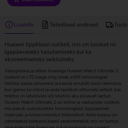
Lisainfo
Tehnilised andmed
Toot
Lisainfo
Huawei tippklassi nutikell, mis on loodud nii
igapäevaseks kasutamiseks kui ka
ekstreemseteks seiklusteks.
Vastupidava ja stiilse disainiga Huawei Watch Ultimate 2
nutikell on LTE toega ning omab eSIM tehnoloogiat.
Helista, saada sõnumeid ja kasuta arvukalt muid rakendusi
kus iganes ka viibid ja seda täielikult sõltumata sellest, kas
telefon on läheduses või telefoni aku piisavalt laetud.
Huawei Watch Ultimate 2 on stiilne ja vastupidav nutikell,
mis pakub uuenduslikke tehnoloogiaid, tipptasemel
materjale ja kompromissitut töökindlust. Kella korpus on
valmistatud tsirkooni baasil vedelmetallist, mis on tuntud
oma erakordse tugevuse ja kulumiskindluse poolest.