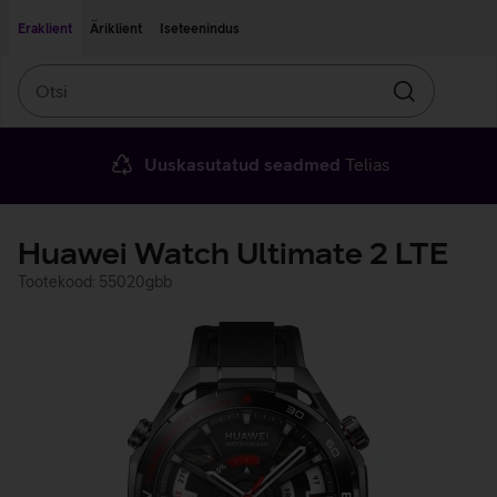
Liigu edasi põhisisu juurde
Ligipääsetavus
Eraklient
Äriklient
Iseteenindus
Otsi
Otsin
Uuskasutatud seadmed
Telias
Huawei Watch Ultimate 2 LTE
Tootekood: 55020gbb