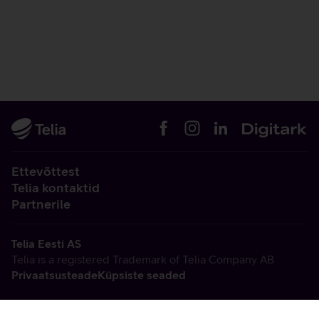
Ettevõttest
Telia kontaktid
Partnerile
Telia Eesti AS
Telia is a registered Trademark of Telia Company AB
Privaatsusteade
Küpsiste seaded