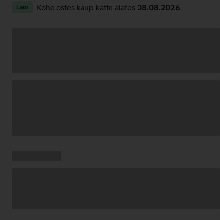
Kohe ostes kaup kätte alates
08.08.2026
.
Laos
Andmete
laadimine
Kampaania
Andmete
pakkumised:
laadimine