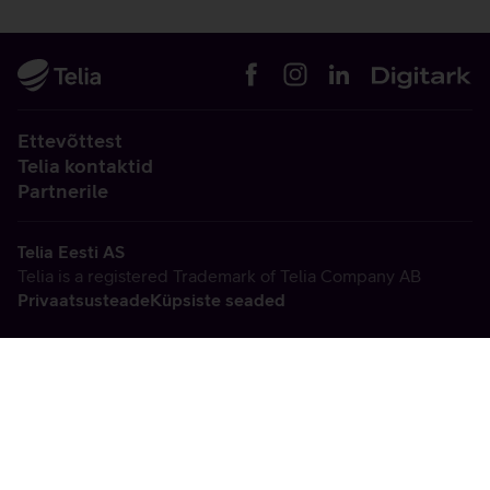
Ettevõttest
Telia kontaktid
Partnerile
Telia Eesti AS
Telia is a registered Trademark of Telia Company AB
Privaatsusteade
Küpsiste seaded