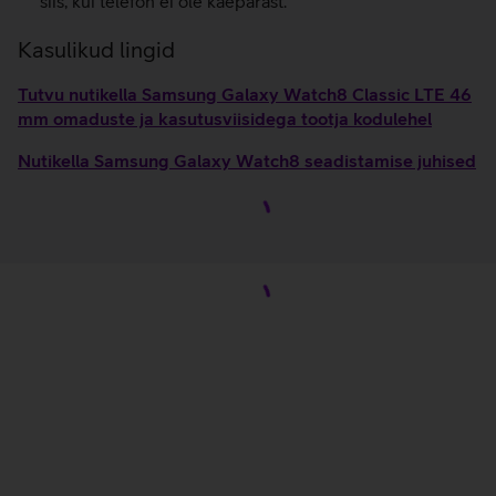
siis, kui telefon ei ole käepärast.
Kasulikud lingid
Tutvu nutikella Samsung Galaxy Watch8 Classic LTE 46
mm omaduste ja kasutusviisidega tootja kodulehel
Nutikella Samsung Galaxy Watch8 seadistamise juhised