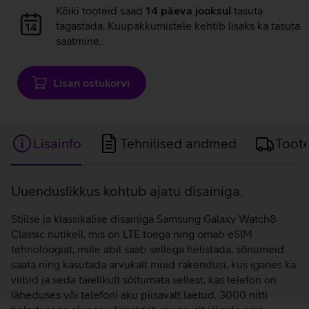
Andmete
Kõiki tooteid saad
14 päeva jooksul
tasuta
laadimine
tagastada. Kuupakkumistele kehtib lisaks ka tasuta
saatmine.
Lisan ostukorvi
Lisainfo
Tehnilised andmed
Toot
Lisainfo
Uuenduslikkus kohtub ajatu disainiga.
Stiilse ja klassikalise disainiga Samsung Galaxy Watch8
Classic nutikell, mis on LTE toega ning omab eSIM
tehnoloogiat, mille abil saab sellega helistada, sõnumeid
saata ning kasutada arvukalt muid rakendusi, kus iganes ka
viibid ja seda täielikult sõltumata sellest, kas telefon on
läheduses või telefoni aku piisavalt laetud. 3000 nitti