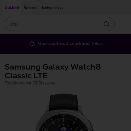
Liigu edasi põhisisu juurde
Ligipääsetavus
Eraklient
Äriklient
Iseteenindus
Otsi
Otsin
Uuskasutatud seadmed
Telias
Samsung Galaxy Watch8
Classic LTE
Tootekood: sm-l505fzkaeue