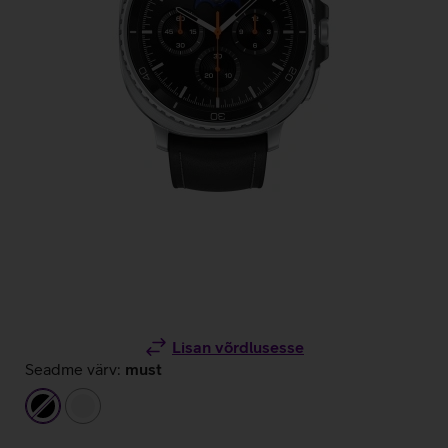
Lisan võrdlusesse
Seadme värv:
must
must
valge