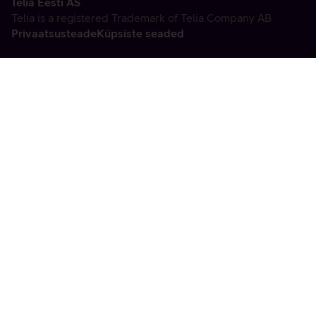
Telia Eesti AS
Telia is a registered Trademark of Telia Company AB
Privaatsusteade
Küpsiste seaded
Vabandame, tekkis
tehniline viga
tx:undefined:ut:null