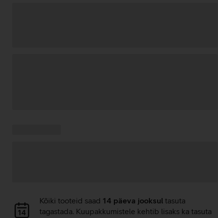
Andmete
laadimine
Kampaania
Andmete
pakkumised:
laadimine
Andmete
Kõiki tooteid saad
14 päeva jooksul
tasuta
laadimine
tagastada. Kuupakkumistele kehtib lisaks ka tasuta