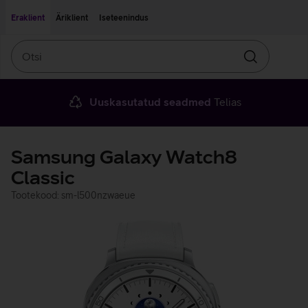
Liigu edasi põhisisu juurde
Ligipääsetavus
Eraklient
Äriklient
Iseteenindus
Otsi
Otsin
Uuskasutatud seadmed
Telias
Samsung Galaxy Watch8
Classic
Tootekood: sm-l500nzwaeue