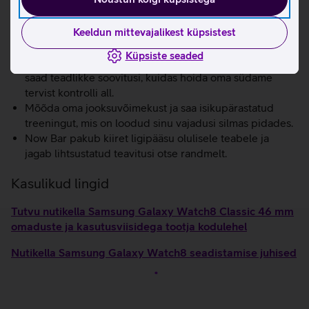
Kell aitab jälgida veresoonkonna koormust ka une ajal.
Kanna Galaxy Watch8 Classic nutikella kolmel
järjestikusel ööl vähemalt 4 tundi öö jooksul, et määrata
Keeldun mittevajalikest küpsistest
oma südametöö baastase ning jälgi näitude muutumist
Küpsiste seaded
ajast. Kui tulemused hakkavad tõusutrendi näitama,
saad teadlikke soovitusi, kuidas hoida oma südame
tervist kontrolli all.
Mõõda oma jooksuvõimekust ja saa isikupärastatud
treeningut, mis on loodud sinu vajadusi silmas pidades.
Now Bar pakub kiiret ligipääsu olulisele teabele ja
jagab lihtsustatud teavitusi otse randmelt.
Kasulikud lingid
Tutvu nutikella Samsung Galaxy Watch8 Classic 46 mm
omaduste ja kasutusviisidega tootja kodulehel
Nutikella Samsung Galaxy Watch8 seadistamise juhised