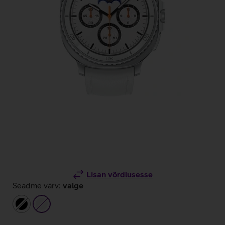
Lisan võrdlusesse
Seadme värv:
valge
must
valge