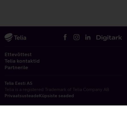
Ettevõttest
Telia kontaktid
Partnerile
Telia Eesti AS
Telia is a registered Trademark of Telia Company AB
Privaatsusteade
Küpsiste seaded