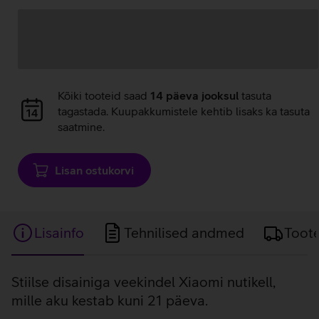
pakkumised:
laadimine
Andmete
Kõiki tooteid saad
14 päeva jooksul
tasuta
laadimine
tagastada. Kuupakkumistele kehtib lisaks ka tasuta
saatmine.
Lisan ostukorvi
Lisainfo
Tehnilised andmed
Toot
Lisainfo
Stiilse disainiga veekindel Xiaomi nutikell,
mille aku kestab kuni 21 päeva.