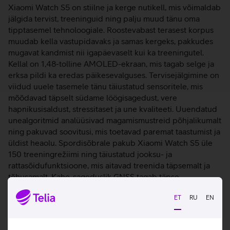
Xiaomi Watch S5 on stiilne ja kerge nutikell, mis võimaldab
jälgida tervist, treeninguid ning palju muud tänu oma
tipptasemel tehnoloogiale. Roostevabast terasest korpus
muudab kella vastupidavaks ja samas kergeks, pakkudes
mugavat kandmist nii igapäevaselt kui ka treeningutel.
Kellal on 1,48-tolline AMOLED-ekraan, mis tagab selge ja
erksa pildi ka eredas päikesevalguses. Tervisejälgimine on
viidud uuele tasemele tänu täiustatud sensoritele, mis
mõõdavad täpselt südame löögisagedust, vere
hapnikusisaldust, stressitaset ja une kvaliteeti. Uuendatud
unealgoritmid analüüsivad magamismustreid põhjalikumalt
ning pakuvad soovitusi, mis toetavad paremat taastumist ja
üldist heaolu. Spordisõbrale pakub Xiaomi Watch S5 üle
150 treeningrežiimi ning täiustatud jooksu- ja
rattasõidufunktsioone, mis aitavad treenida täpsemalt ja
tõhusamalt. Kahe-sageduslik GNSS tagab täpse
positsioneerimise ka keerulises keskkonnas, samal ajal kui
ET
RU
EN
offline-kaardid, marsruudi navigeerimine, tagasitee
juhendamine ja vibratsiooniga kõrvalekaldumise
teavitused muudavad liikumise turvaliseks ja intuitiivseks.