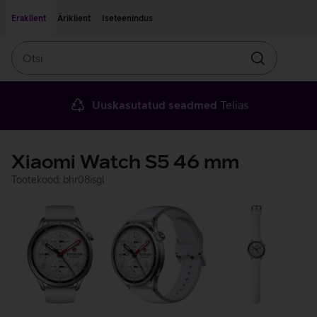
Liigu edasi põhisisu juurde
Ligipääsetavus
Eraklient
Äriklient
Iseteenindus
Otsi
Otsin
Uuskasutatud seadmed
Telias
Xiaomi Watch S5 46 mm
Tootekood: bhr08isgl