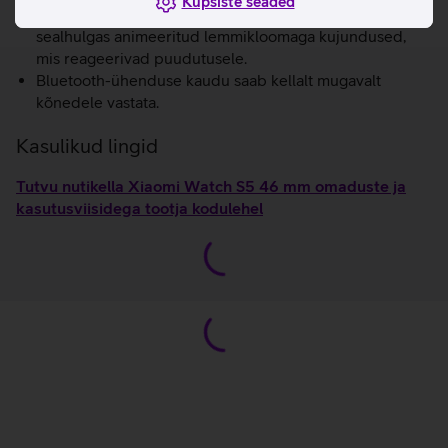
Küpsiste seaded
Lai valik isikupärastatavaid ja dünaamilisi kellapindu,
sealhulgas animeeritud lemmikloomaga kujundused,
mis reageerivad puudutusele.
Bluetooth-ühenduse kaudu saab kellalt mugavalt
kõnedele vastata.
Kasulikud lingid
Tutvu nutikella Xiaomi Watch S5 46 mm omaduste ja
kasutusviisidega tootja kodulehel