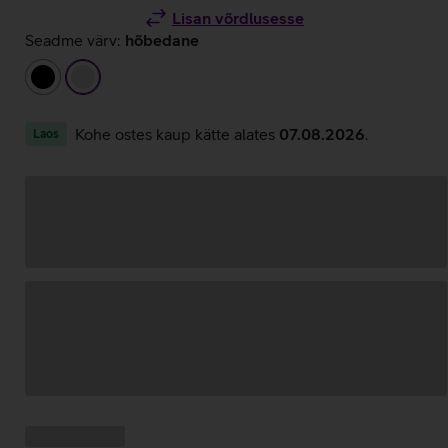
Lisan võrdlusesse
Seadme värv:
hõbedane
must
hõbedane
Kohe ostes kaup kätte alates
07.08.2026
.
Laos
Andmete
laadimine
Kampaania
Andmete