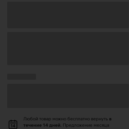
Загрузка
данных
Ставки
Загрузка
кампании:
данных
Загрузка
Любой товар можно бесплатно вернуть
в
данных
течение 14 дней.
Предложение месяца