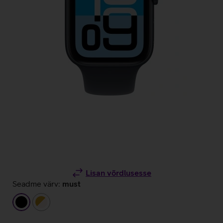
Lisan võrdlusesse
Seadme värv:
must
must
kuldne/beež