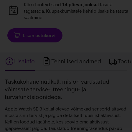
Andmete
Kõiki tooteid saad
14 päeva jooksul
tasuta
laadimine
tagastada. Kuupakkumistele kehtib lisaks ka tasuta
saatmine.
Lisan ostukorvi
Lisainfo
Tehnilised andmed
Toot
Lisainfo
Taskukohane nutikell, mis on varustatud
võimsate tervise-, treeningu- ja
turvafunktsioonidega.
Apple Watch SE 3 kellal olevad võimekad sensorid aitavad
mõista sinu tervist ja jälgida detailselt füüsilist aktiivsust.
Kell on loodud igaühele, kes soovib oma aktiivsust
igapäevaselt jälgida. Täiustatud treeningrakendus pakub