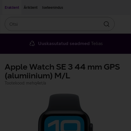
Liigu edasi põhisisu juurde
Ligipääsetavus
Eraklient
Äriklient
Iseteenindus
Otsi
Otsin
Uuskasutatud seadmed
Telias
Apple Watch SE 3 44 mm GPS
(alumiinium) M/L
Tootekood: mehq4et/a