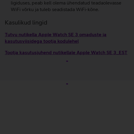
ligiduses, peab kell olema ühendatud teadaolevasse
WiFi võrku ja tuleb seadistada WiFi-kõne.
Kasulikud lingid
Tutvu nutikella Apple Watch SE 3 omaduste ja
kasutusviisidega tootja kodulehel
Tootja kasutusjuhend nutikellale Apple Watch SE 3_EST