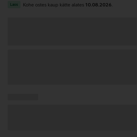
Kohe ostes kaup kätte alates
10.08.2026
.
Laos
Andmete
laadimine
Kampaania
Andmete
pakkumised:
laadimine