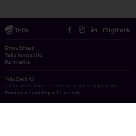
Ettevõttest
Telia kontaktid
Partnerile
Telia Eesti AS
Telia is a registered Trademark of Telia Company AB
Privaatsusteade
Küpsiste seaded