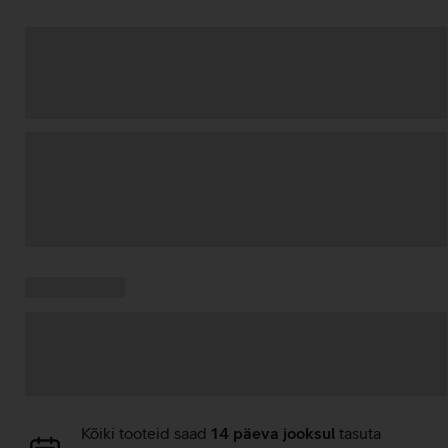
Andmete
laadimine
Kampaania
Andmete
pakkumised:
laadimine
Andmete
Kõiki tooteid saad
14 päeva jooksul
tasuta