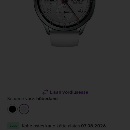
Lisan võrdlusesse
Seadme värv:
hõbedane
must
hõbedane
Kohe ostes kaup kätte alates
07.08.2026
.
Laos