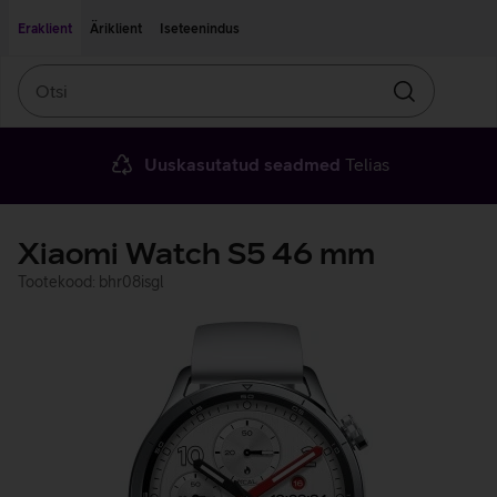
Liigu edasi põhisisu juurde
Ligipääsetavus
Eraklient
Äriklient
Iseteenindus
Otsi
Otsin
Uuskasutatud seadmed
Telias
Xiaomi Watch S5 46 mm
Tootekood: bhr08isgl