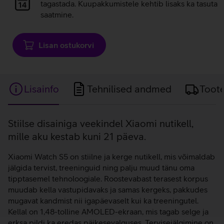
laadimine
tagastada. Kuupakkumistele kehtib lisaks ka tasuta
saatmine.
Lisan ostukorvi
Lisainfo
Tehnilised andmed
Toot
Lisainfo
Stiilse disainiga veekindel Xiaomi nutikell,
mille aku kestab kuni 21 päeva.
Xiaomi Watch S5 on stiilne ja kerge nutikell, mis võimaldab
jälgida tervist, treeninguid ning palju muud tänu oma
tipptasemel tehnoloogiale. Roostevabast terasest korpus
muudab kella vastupidavaks ja samas kergeks, pakkudes
mugavat kandmist nii igapäevaselt kui ka treeningutel.
Kellal on 1,48-tolline AMOLED-ekraan, mis tagab selge ja
erksa pildi ka eredas päikesevalguses. Tervisejälgimine on