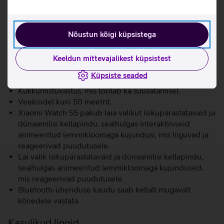
Üle 150 erineva treeningrežiimi, sealhulgas
professionaalne suusatamise režiim.
Bluetoothi pulsiedastus võimaldab pulsisagedust
Nõustun kõigi küpsistega
jagada otse rattakompuutriga, muutes treeningu
täpsemaks ja professionaalsemaks.
Menstruaaltsükli jälgimine.
Keeldun mittevajalikest küpsistest
Kogu päeva stressitaseme jälgimine.
Küpsiste seaded
Juhendatud hingamisharjutused.
Kukkumistuvastus, mis töötab ka suusatamisel.
Veekindel kuni 50 meetrit.
Xiaomi Watch S5 pakub laia valikut isikupärastatavaid ja
dünaamilisi kellapindu, sealhulgas interaktiivseid
animeeritud lemmikloomaga kujundusi, mis liiguvad ja
reageerivad puudutusele.
Lai valik isikupärastatavaid ja dünaamilisi kellapindu,
sealhulgas animeeritud lemmikloomaga kujundused,
mis reageerivad puudutusele.
Bluetooth-ühenduse kaudu saab kellalt mugavalt
kõnedele vastata.
Kasulikud lingid