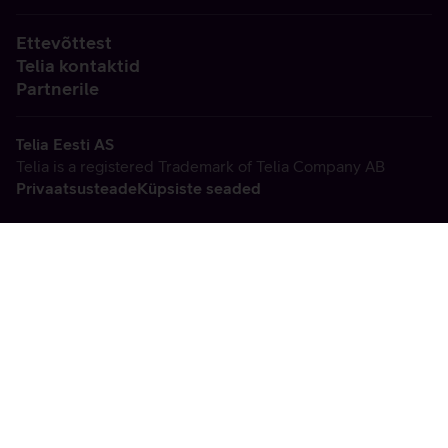
Ettevõttest
Telia kontaktid
Partnerile
Telia Eesti AS
Telia is a registered Trademark of Telia Company AB
Privaatsusteade
Küpsiste seaded