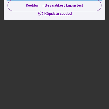
Keeldun mittevajalikest küpsistest
Küpsiste seaded