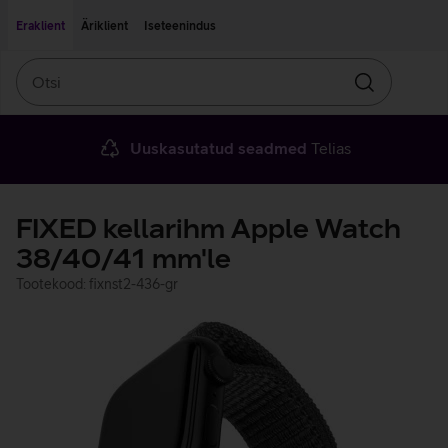
Liigu edasi põhisisu juurde
Ligipääsetavus
Eraklient
Äriklient
Iseteenindus
Otsi
Otsin
Uuskasutatud seadmed
Telias
FIXED kellarihm Apple Watch
38/40/41 mm'le
Tootekood: fixnst2-436-gr