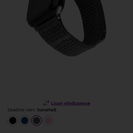
Lisan võrdlusesse
Seadme värv:
tumehall
must
tumesinine
tumehall
heleroosa